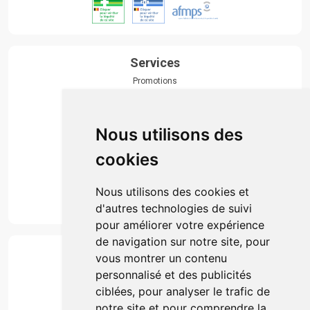
Services
Promotions
Envoi d’ordonnance
Prise de rendez-vous
Click & collect
Nous utilisons des
Actualités & conseils
Événements
cookies
Marques
Suivez-nous
Nous utilisons des cookies et
d'autres technologies de suivi
pour améliorer votre expérience
de navigation sur notre site, pour
Paiement
vous montrer un contenu
Simple, rapide et 100% sécurisé
personnalisé et des publicités
ciblées, pour analyser le trafic de
notre site et pour comprendre la