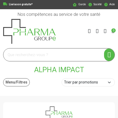
Livriason gratuite*
Garde
Société
Aide
Nos compétences au service de votre santé
0
Pharmagroupe Votre pharmacie en ligne à votre service
ALPHA IMPACT
Menu/Filtres