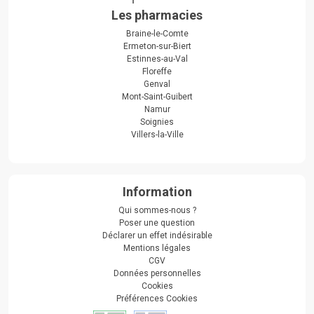
Les pharmacies
Braine-le-Comte
Ermeton-sur-Biert
Estinnes-au-Val
Floreffe
Genval
Mont-Saint-Guibert
Namur
Soignies
Villers-la-Ville
Information
Qui sommes-nous ?
Poser une question
Déclarer un effet indésirable
Mentions légales
CGV
Données personnelles
Cookies
Préférences Cookies