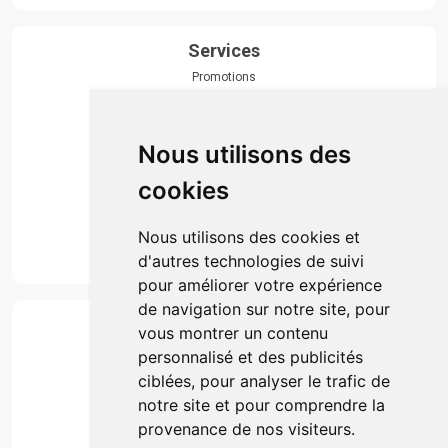
Services
Promotions
Envoi d’ordonnance
Prise de rendez-vous
Click & collect
Nous utilisons des
Actualités & conseils
Événements
cookies
Marques
Suivez-nous
Nous utilisons des cookies et
d'autres technologies de suivi
pour améliorer votre expérience
de navigation sur notre site, pour
Paiement
vous montrer un contenu
Simple, rapide et 100% sécurisé
personnalisé et des publicités
ciblées, pour analyser le trafic de
notre site et pour comprendre la
Retrait & Livriason
provenance de nos visiteurs.