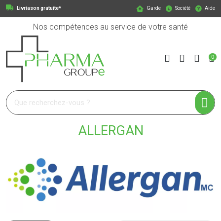
Livriason gratuite*
Garde
Société
Aide
Nos compétences au service de votre santé
0
Pharmagroupe Votre pharmacie en ligne à votre service
ALLERGAN