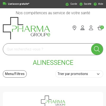
Livriason gratuite*
Garde
Société
Aide
Nos compétences au service de votre santé
0
Pharmagroupe Votre pharmacie en ligne à votre service
ALINESSENCE
Menu/Filtres