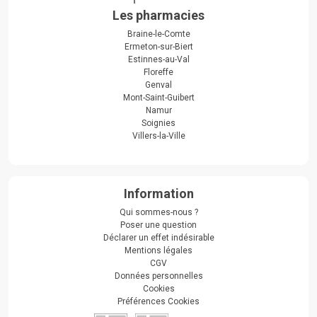
Les pharmacies
Braine-le-Comte
Ermeton-sur-Biert
Estinnes-au-Val
Floreffe
Genval
Mont-Saint-Guibert
Namur
Soignies
Villers-la-Ville
Information
Qui sommes-nous ?
Poser une question
Déclarer un effet indésirable
Mentions légales
CGV
Données personnelles
Cookies
Préférences Cookies