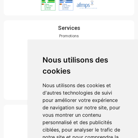
Services
Promotions
Envoi d’ordonnance
Prise de rendez-vous
Click & collect
Nous utilisons des
Actualités & conseils
Événements
cookies
Marques
Suivez-nous
Nous utilisons des cookies et
d'autres technologies de suivi
pour améliorer votre expérience
de navigation sur notre site, pour
Paiement
vous montrer un contenu
Simple, rapide et 100% sécurisé
personnalisé et des publicités
ciblées, pour analyser le trafic de
notre site et pour comprendre la