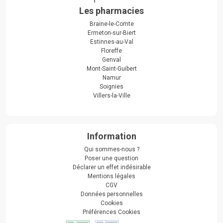
Les pharmacies
Braine-le-Comte
Ermeton-sur-Biert
Estinnes-au-Val
Floreffe
Genval
Mont-Saint-Guibert
Namur
Soignies
Villers-la-Ville
Information
Qui sommes-nous ?
Poser une question
Déclarer un effet indésirable
Mentions légales
CGV
Données personnelles
Cookies
Préférences Cookies