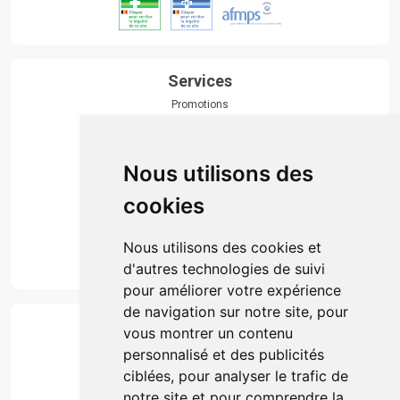
Services
Promotions
Envoi d’ordonnance
Prise de rendez-vous
Click & collect
Nous utilisons des
Actualités & conseils
Événements
cookies
Marques
Suivez-nous
Nous utilisons des cookies et
d'autres technologies de suivi
pour améliorer votre expérience
de navigation sur notre site, pour
Paiement
vous montrer un contenu
Simple, rapide et 100% sécurisé
personnalisé et des publicités
ciblées, pour analyser le trafic de
notre site et pour comprendre la