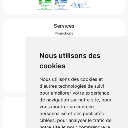
Services
Promotions
Envoi d’ordonnance
Prise de rendez-vous
Click & collect
Nous utilisons des
Actualités & conseils
Événements
cookies
Marques
Suivez-nous
Nous utilisons des cookies et
d'autres technologies de suivi
pour améliorer votre expérience
de navigation sur notre site, pour
Paiement
vous montrer un contenu
Simple, rapide et 100% sécurisé
personnalisé et des publicités
ciblées, pour analyser le trafic de
notre site et pour comprendre la