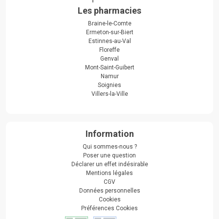
Les pharmacies
Braine-le-Comte
Ermeton-sur-Biert
Estinnes-au-Val
Floreffe
Genval
Mont-Saint-Guibert
Namur
Soignies
Villers-la-Ville
Information
Qui sommes-nous ?
Poser une question
Déclarer un effet indésirable
Mentions légales
CGV
Données personnelles
Cookies
Préférences Cookies