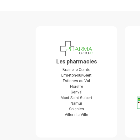
Les pharmacies
Braine-le-Comte
Ermeton-sur-Biert
Estinnes-au-Val
Floreffe
Genval
Mont-Saint-Guibert
Namur
Soignies
Villers-la-Ville