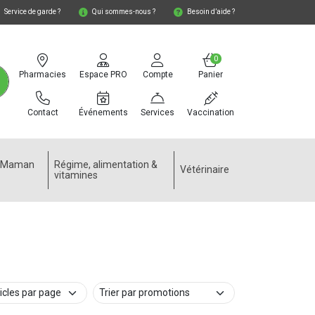
Service de garde ?
Qui sommes-nous ?
Besoin d’aide ?
0
Pharmacies
Espace PRO
Compte
Panier
Contact
Événements
Services
Vaccination
e Maman
Régime, alimentation &
Vétérinaire
vitamines