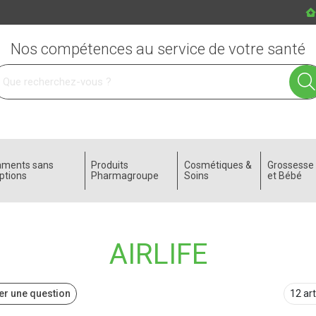
Nos compétences au service de votre santé
 service
aments sans
Produits
Cosmétiques &
Grossess
ptions
Pharmagroupe
Soins
et Bébé
AIRLIFE
r une question