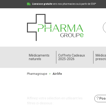
Livraison gratuite
vers nos pharmacies ou à partir de 55€*
Pharmagroupe Votre pharmacie en ligne à votre
Médicaments
Coffrets Cadeaux
Médic
naturels
2025-2026
prescri
Pharmagroupe
Airlife
Affinez votre sélection en utilisant les
Pose
filtres ci-dessous :