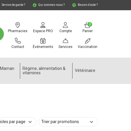
Service de garde ?
Qui sommes-nous ?
Besoin d’aide ?
0
Pharmacies
Espace PRO
Compte
Panier
Contact
Événements
Services
Vaccination
e Maman
Régime, alimentation &
Vétérinaire
vitamines