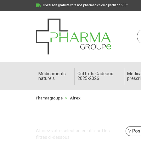
Livraison gratuite
vers nos pharmacies ou à partir de 55€*
Pharmagroupe Votre pharmacie en ligne à votre
Médicaments
Coffrets Cadeaux
Médic
naturels
2025-2026
prescri
Pharmagroupe
Airex
Affinez votre sélection en utilisant les
Pose
filtres ci-dessous :