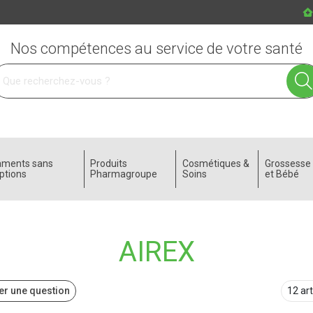
Nos compétences au service de votre santé
 service
aments sans
Produits
Cosmétiques &
Grossess
ptions
Pharmagroupe
Soins
et Bébé
AIREX
r une question