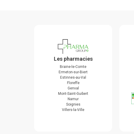
Les pharmacies
Braine-le-Comte
Ermeton-sur-Biert
Estinnes-au-Val
Floreffe
Genval
Mont-Saint-Guibert
Namur
Soignies
Villers-la-Ville