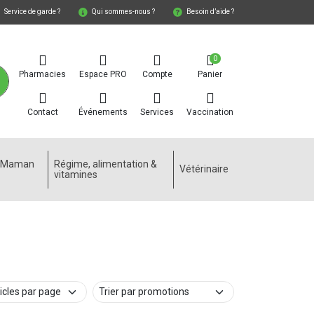
Service de garde ?
Qui sommes-nous ?
Besoin d’aide ?
0
Pharmacies
Espace PRO
Compte
Panier
Contact
Événements
Services
Vaccination
e Maman
Régime, alimentation &
Vétérinaire
vitamines