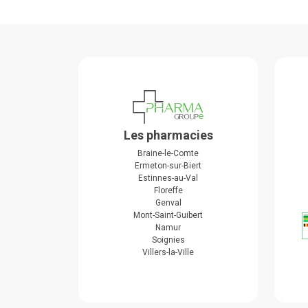
Les pharmacies
Braine-le-Comte
Ermeton-sur-Biert
Estinnes-au-Val
Floreffe
Genval
Mont-Saint-Guibert
Namur
Soignies
Villers-la-Ville