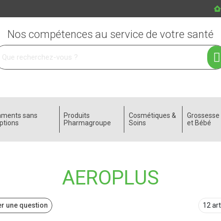
Nos compétences au service de votre santé
 service
aments sans
Produits
Cosmétiques &
Grossess
ptions
Pharmagroupe
Soins
et Bébé
AEROPLUS
r une question