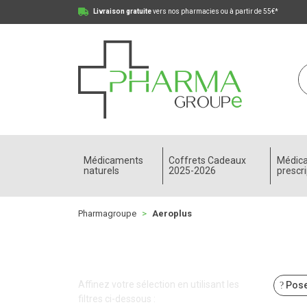
Livraison gratuite
vers nos pharmacies ou à partir de 55€*
Pharmagroupe Votre pharmacie en ligne à votre
Médicaments
Coffrets Cadeaux
Médic
naturels
2025-2026
prescri
Pharmagroupe
Aeroplus
Affinez votre sélection en utilisant les
Pose
filtres ci-dessous :