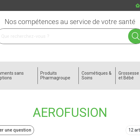
Nos compétences au service de votre santé
 service
aments sans
Produits
Cosmétiques &
Grossess
ptions
Pharmagroupe
Soins
et Bébé
AEROFUSION
r une question