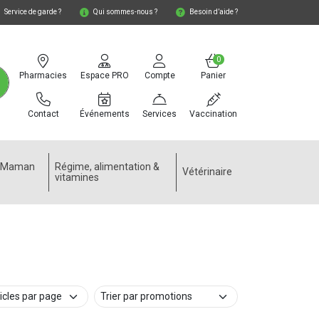
Service de garde ?
Qui sommes-nous ?
Besoin d’aide ?
0
Pharmacies
Espace PRO
Compte
Panier
Contact
Événements
Services
Vaccination
e Maman
Régime, alimentation &
Vétérinaire
vitamines