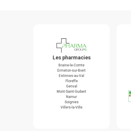
Les pharmacies
Braine-le-Comte
Ermeton-sur-Biert
Estinnes-au-Val
Floreffe
Genval
Mont-Saint-Guibert
Namur
Soignies
Villers-la-Ville