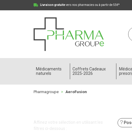
Livraison gratuite
vers nos pharmacies ou à partir de 55€*
Pharmagroupe Votre pharmacie en ligne à votre
Médicaments
Coffrets Cadeaux
Médic
naturels
2025-2026
prescri
Pharmagroupe
AeroFusion
Affinez votre sélection en utilisant les
Pose
filtres ci-dessous :