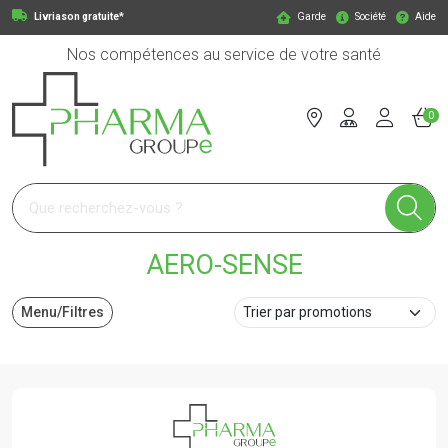
Livriason gratuite*
Garde
Société
Aide
Nos compétences au service de votre santé
0
Pharmagroupe Votre pharmacie en ligne à votre service
AERO-SENSE
Menu/Filtres