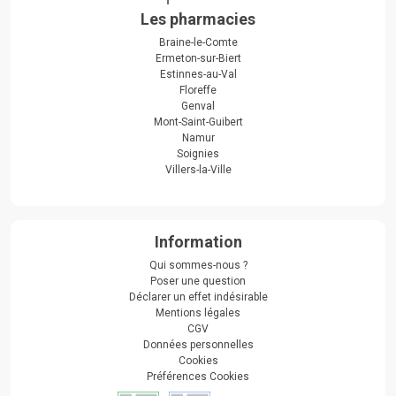
Les pharmacies
Braine-le-Comte
Ermeton-sur-Biert
Estinnes-au-Val
Floreffe
Genval
Mont-Saint-Guibert
Namur
Soignies
Villers-la-Ville
Information
Qui sommes-nous ?
Poser une question
Déclarer un effet indésirable
Mentions légales
CGV
Données personnelles
Cookies
Préférences Cookies