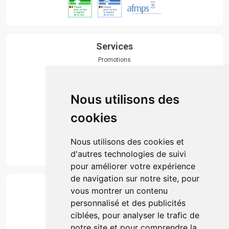
Services
Promotions
Envoi d’ordonnance
Prise de rendez-vous
Click & collect
Nous utilisons des
Actualités & conseils
Événements
cookies
Marques
Suivez-nous
Nous utilisons des cookies et
d'autres technologies de suivi
pour améliorer votre expérience
de navigation sur notre site, pour
Paiement
vous montrer un contenu
Simple, rapide et 100% sécurisé
personnalisé et des publicités
ciblées, pour analyser le trafic de
notre site et pour comprendre la