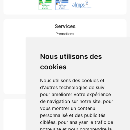
Services
Promotions
Envoi d’ordonnance
Prise de rendez-vous
Click & collect
Nous utilisons des
Actualités & conseils
Événements
cookies
Marques
Suivez-nous
Nous utilisons des cookies et
d'autres technologies de suivi
pour améliorer votre expérience
de navigation sur notre site, pour
Paiement
vous montrer un contenu
Simple, rapide et 100% sécurisé
personnalisé et des publicités
ciblées, pour analyser le trafic de
notre site et pour comprendre la