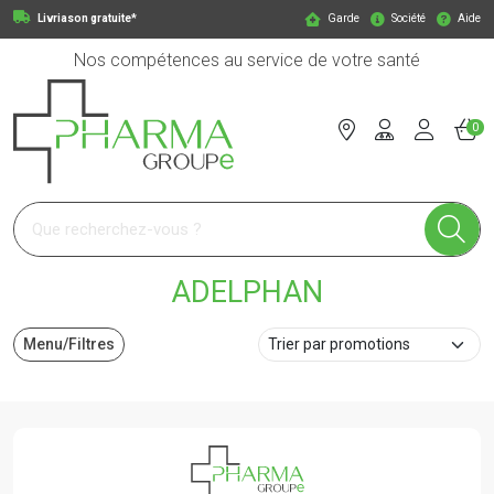
Livriason gratuite*
Garde
Société
Aide
Nos compétences au service de votre santé
0
Pharmagroupe Votre pharmacie en ligne à votre service
ADELPHAN
Menu/Filtres