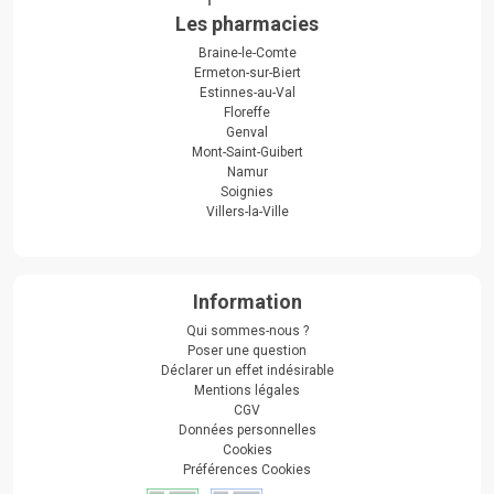
Les pharmacies
Braine-le-Comte
Ermeton-sur-Biert
Estinnes-au-Val
Floreffe
Genval
Mont-Saint-Guibert
Namur
Soignies
Villers-la-Ville
Information
Qui sommes-nous ?
Poser une question
Déclarer un effet indésirable
Mentions légales
CGV
Données personnelles
Cookies
Préférences Cookies