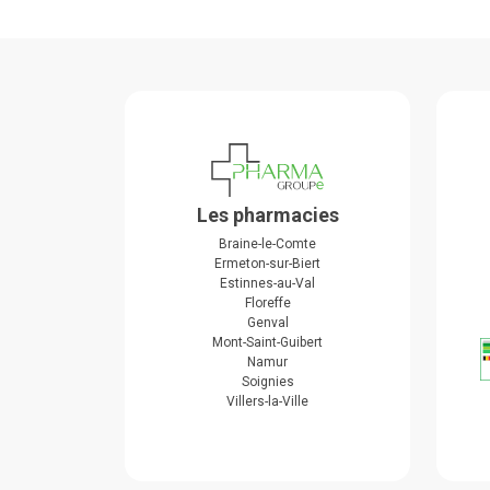
Les pharmacies
Braine-le-Comte
Ermeton-sur-Biert
Estinnes-au-Val
Floreffe
Genval
Mont-Saint-Guibert
Namur
Soignies
Villers-la-Ville