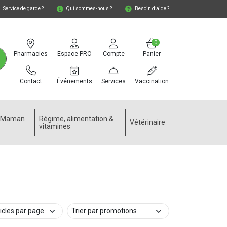
Service de garde ?
Qui sommes-nous ?
Besoin d’aide ?
0
Pharmacies
Espace PRO
Compte
Panier
Contact
Événements
Services
Vaccination
e Maman
Régime, alimentation &
Vétérinaire
vitamines