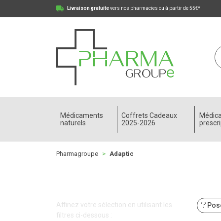
Livraison gratuite
vers nos pharmacies ou à partir de 55€*
Pharmagroupe Votre pharmacie en ligne à votre
Médicaments
Coffrets Cadeaux
Médic
naturels
2025-2026
prescri
Pharmagroupe
Adaptic
Affinez votre sélection en utilisant les
Pose
filtres ci-dessous :