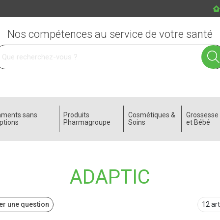
Nos compétences au service de votre santé
 service
aments sans
Produits
Cosmétiques &
Grossess
ptions
Pharmagroupe
Soins
et Bébé
ADAPTIC
r une question