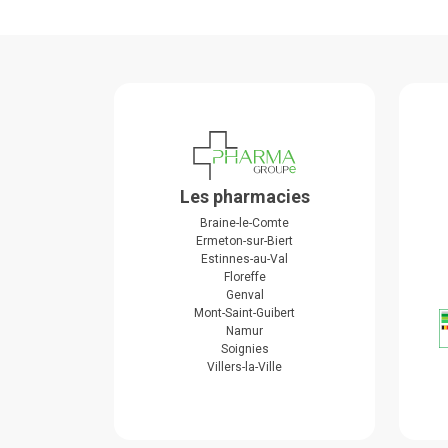
Les pharmacies
Braine-le-Comte
Ermeton-sur-Biert
Estinnes-au-Val
Floreffe
Genval
Mont-Saint-Guibert
Namur
Soignies
Villers-la-Ville