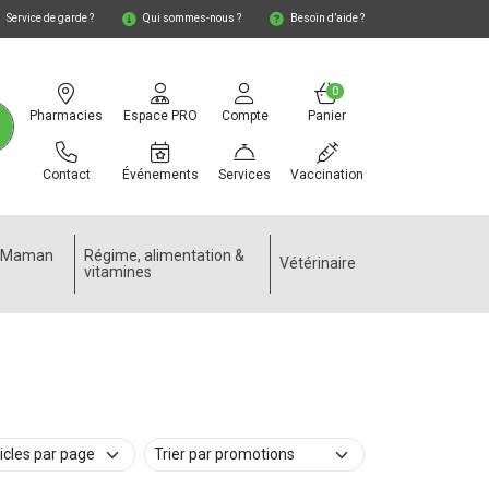
Service de garde ?
Qui sommes-nous ?
Besoin d’aide ?
0
Pharmacies
Espace PRO
Compte
Panier
Contact
Événements
Services
Vaccination
e Maman
Régime, alimentation &
Vétérinaire
vitamines