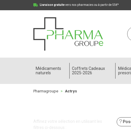
Livraison gratuite
vers nos pharmacies ou à partir de 55€*
Pharmagroupe Votre pharmacie en ligne à votre
Médicaments
Coffrets Cadeaux
Médic
naturels
2025-2026
prescri
Pharmagroupe
Actrys
Affinez votre sélection en utilisant les
Pose
filtres ci-dessous :