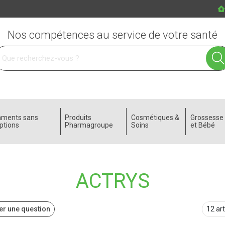
Nos compétences au service de votre santé
 service
aments sans
Produits
Cosmétiques &
Grossess
ptions
Pharmagroupe
Soins
et Bébé
ACTRYS
r une question