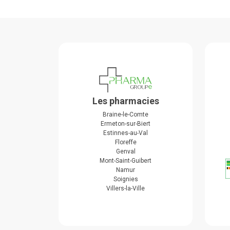
Les pharmacies
Braine-le-Comte
Ermeton-sur-Biert
Estinnes-au-Val
Floreffe
Genval
Mont-Saint-Guibert
Namur
Soignies
Villers-la-Ville