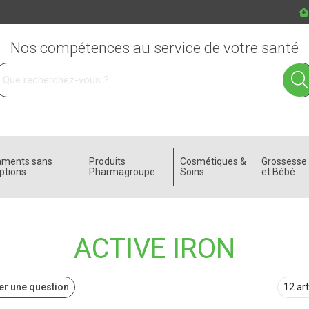
Nos compétences au service de votre santé
 service
aments sans
Produits
Cosmétiques &
Grossess
ptions
Pharmagroupe
Soins
et Bébé
ACTIVE IRON
r une question