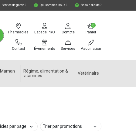
Service de garde ?
Qui sommes-nous ?
Besoin d’aide ?
0
Pharmacies
Espace PRO
Compte
Panier
Contact
Événements
Services
Vaccination
e Maman
Régime, alimentation &
Vétérinaire
vitamines