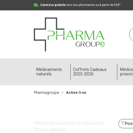
Livraison gratuite
vers nos pharmacies ou à partir de 55€*
Pharmagroupe Votre pharmacie en ligne à votre
Médicaments
Coffrets Cadeaux
Médic
naturels
2025-2026
prescri
Pharmagroupe
Active Iron
Affinez votre sélection en utilisant les
Pose
filtres ci-dessous :