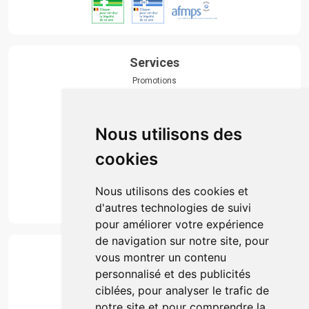
Services
Promotions
Envoi d’ordonnance
Prise de rendez-vous
Click & collect
Nous utilisons des
Actualités & conseils
Événements
cookies
Marques
Suivez-nous
Nous utilisons des cookies et
d'autres technologies de suivi
pour améliorer votre expérience
de navigation sur notre site, pour
Paiement
vous montrer un contenu
Simple, rapide et 100% sécurisé
personnalisé et des publicités
ciblées, pour analyser le trafic de
notre site et pour comprendre la