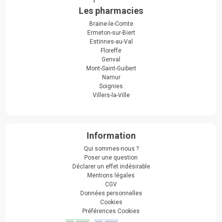
Les pharmacies
Braine-le-Comte
Ermeton-sur-Biert
Estinnes-au-Val
Floreffe
Genval
Mont-Saint-Guibert
Namur
Soignies
Villers-la-Ville
Information
Qui sommes-nous ?
Poser une question
Déclarer un effet indésirable
Mentions légales
CGV
Données personnelles
Cookies
Préférences Cookies