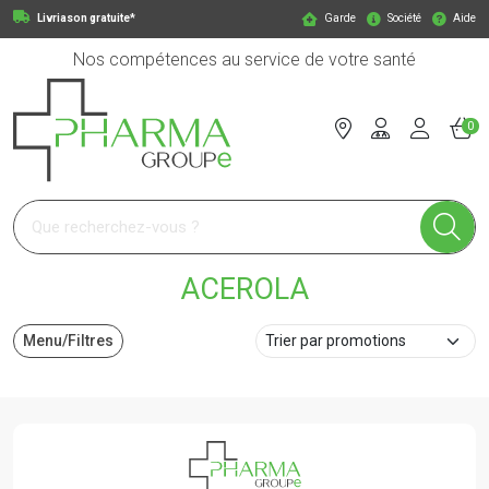
Livriason gratuite*
Garde
Société
Aide
Nos compétences au service de votre santé
0
Pharmagroupe Votre pharmacie en ligne à votre service
ACEROLA
Menu/Filtres