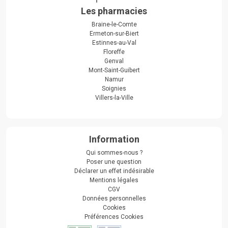
Les pharmacies
Braine-le-Comte
Ermeton-sur-Biert
Estinnes-au-Val
Floreffe
Genval
Mont-Saint-Guibert
Namur
Soignies
Villers-la-Ville
Information
Qui sommes-nous ?
Poser une question
Déclarer un effet indésirable
Mentions légales
CGV
Données personnelles
Cookies
Préférences Cookies