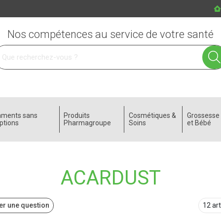
Nos compétences au service de votre santé
 service
aments sans
Produits
Cosmétiques &
Grossess
ptions
Pharmagroupe
Soins
et Bébé
ACARDUST
r une question