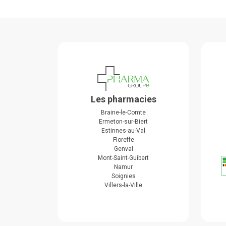
Les pharmacies
Braine-le-Comte
Ermeton-sur-Biert
Estinnes-au-Val
Floreffe
Genval
Mont-Saint-Guibert
Namur
Soignies
Villers-la-Ville