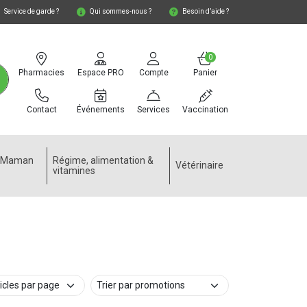
Service de garde ?
Qui sommes-nous ?
Besoin d’aide ?
0
Pharmacies
Espace PRO
Compte
Panier
Contact
Événements
Services
Vaccination
e Maman
Régime, alimentation &
Vétérinaire
vitamines