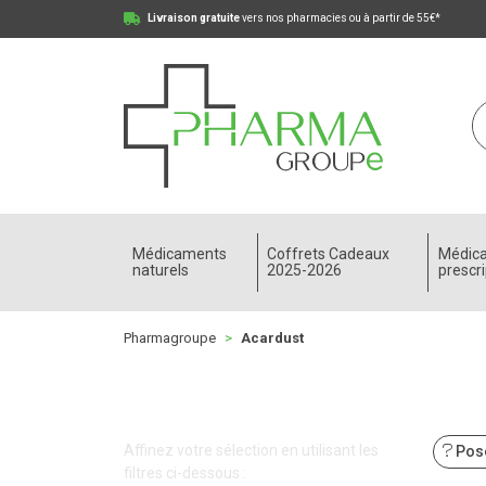
Livraison gratuite
vers nos pharmacies ou à partir de 55€*
Pharmagroupe Votre pharmacie en ligne à votre
Médicaments
Coffrets Cadeaux
Médic
naturels
2025-2026
prescri
Pharmagroupe
Acardust
Affinez votre sélection en utilisant les
Pose
filtres ci-dessous :