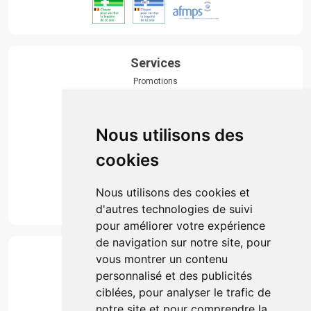
Services
Promotions
Envoi d’ordonnance
Prise de rendez-vous
Click & collect
Nous utilisons des
Actualités & conseils
Événements
cookies
Marques
Suivez-nous
Nous utilisons des cookies et
d'autres technologies de suivi
pour améliorer votre expérience
de navigation sur notre site, pour
Paiement
vous montrer un contenu
Simple, rapide et 100% sécurisé
personnalisé et des publicités
ciblées, pour analyser le trafic de
notre site et pour comprendre la