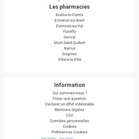
Les pharmacies
Braine-le-Comte
Ermeton-sur-Biert
Estinnes-au-Val
Floreffe
Genval
Mont-Saint-Guibert
Namur
Soignies
Villers-la-Ville
Information
Qui sommes-nous ?
Poser une question
Déclarer un effet indésirable
Mentions légales
CGV
Données personnelles
Cookies
Préférences Cookies