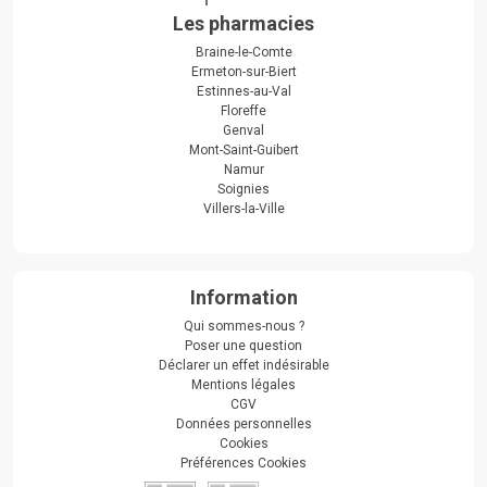
Les pharmacies
Braine-le-Comte
Ermeton-sur-Biert
Estinnes-au-Val
Floreffe
Genval
Mont-Saint-Guibert
Namur
Soignies
Villers-la-Ville
Information
Qui sommes-nous ?
Poser une question
Déclarer un effet indésirable
Mentions légales
CGV
Données personnelles
Cookies
Préférences Cookies