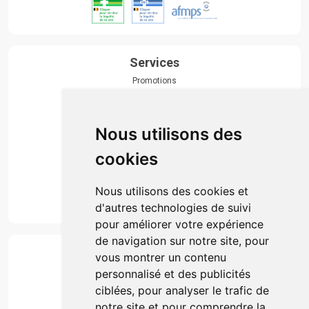
Services
Promotions
Envoi d’ordonnance
Prise de rendez-vous
Click & collect
Nous utilisons des
Actualités & conseils
Événements
cookies
Marques
Suivez-nous
Nous utilisons des cookies et
d'autres technologies de suivi
pour améliorer votre expérience
de navigation sur notre site, pour
Paiement
vous montrer un contenu
Simple, rapide et 100% sécurisé
personnalisé et des publicités
ciblées, pour analyser le trafic de
notre site et pour comprendre la