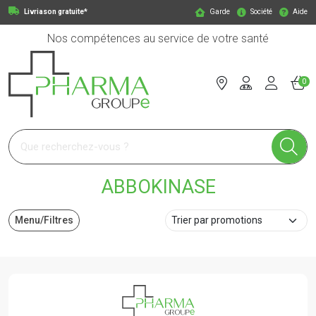
Livriason gratuite*
Garde
Société
Aide
Nos compétences au service de votre santé
0
Pharmagroupe Votre pharmacie en ligne à votre service
ABBOKINASE
Menu/Filtres