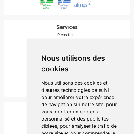
Services
Promotions
Envoi d’ordonnance
Prise de rendez-vous
Click & collect
Nous utilisons des
Actualités & conseils
Événements
cookies
Marques
Suivez-nous
Nous utilisons des cookies et
d'autres technologies de suivi
pour améliorer votre expérience
de navigation sur notre site, pour
Paiement
vous montrer un contenu
Simple, rapide et 100% sécurisé
personnalisé et des publicités
ciblées, pour analyser le trafic de
notre site et pour comprendre la