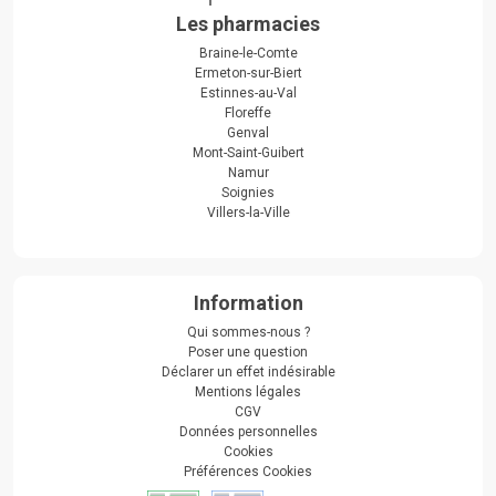
Les pharmacies
Braine-le-Comte
Ermeton-sur-Biert
Estinnes-au-Val
Floreffe
Genval
Mont-Saint-Guibert
Namur
Soignies
Villers-la-Ville
Information
Qui sommes-nous ?
Poser une question
Déclarer un effet indésirable
Mentions légales
CGV
Données personnelles
Cookies
Préférences Cookies