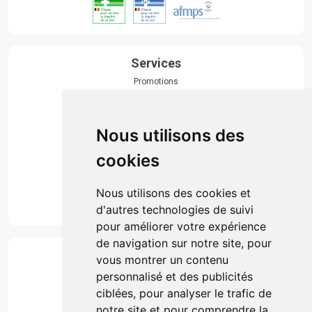
Services
Promotions
Envoi d’ordonnance
Prise de rendez-vous
Click & collect
Nous utilisons des
Actualités & conseils
Événements
cookies
Marques
Suivez-nous
Nous utilisons des cookies et
d'autres technologies de suivi
pour améliorer votre expérience
de navigation sur notre site, pour
Paiement
vous montrer un contenu
Simple, rapide et 100% sécurisé
personnalisé et des publicités
ciblées, pour analyser le trafic de
notre site et pour comprendre la