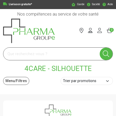
Livriason gratuite*
Garde
Société
Aide
Nos compétences au service de votre santé
0
Pharmagroupe Votre pharmacie en ligne à votre service
4CARE - SILHOUETTE
Menu/Filtres