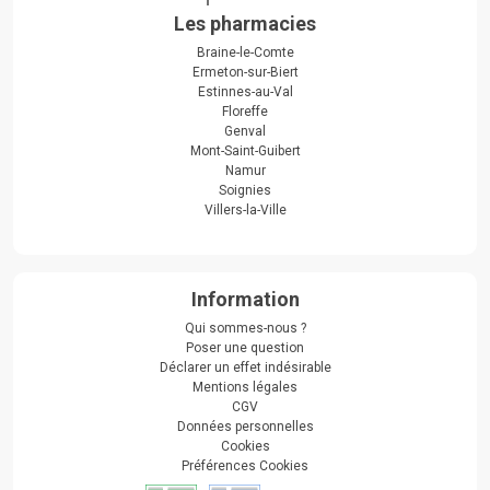
Les pharmacies
Braine-le-Comte
Ermeton-sur-Biert
Estinnes-au-Val
Floreffe
Genval
Mont-Saint-Guibert
Namur
Soignies
Villers-la-Ville
Information
Qui sommes-nous ?
Poser une question
Déclarer un effet indésirable
Mentions légales
CGV
Données personnelles
Cookies
Préférences Cookies