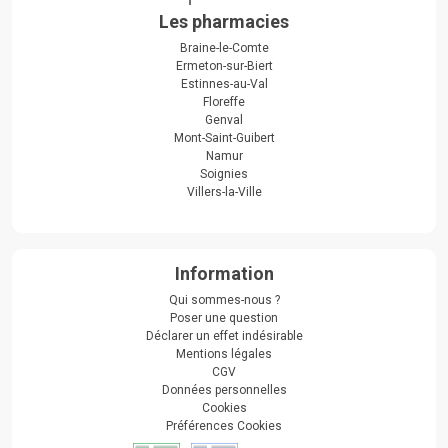
Les pharmacies
Braine-le-Comte
Ermeton-sur-Biert
Estinnes-au-Val
Floreffe
Genval
Mont-Saint-Guibert
Namur
Soignies
Villers-la-Ville
Information
Qui sommes-nous ?
Poser une question
Déclarer un effet indésirable
Mentions légales
CGV
Données personnelles
Cookies
Préférences Cookies