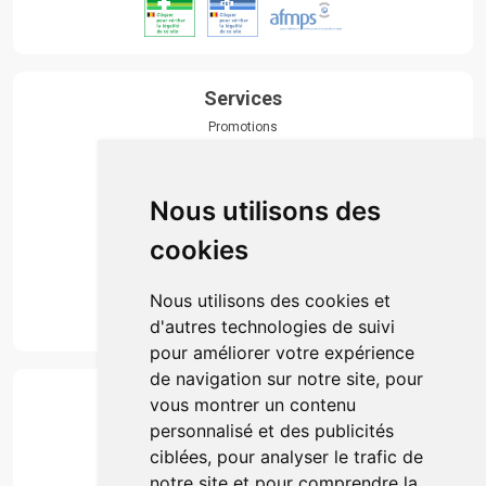
Services
Promotions
Envoi d’ordonnance
Prise de rendez-vous
Click & collect
Nous utilisons des
Actualités & conseils
Événements
cookies
Marques
Suivez-nous
Nous utilisons des cookies et
d'autres technologies de suivi
pour améliorer votre expérience
de navigation sur notre site, pour
Paiement
vous montrer un contenu
Simple, rapide et 100% sécurisé
personnalisé et des publicités
ciblées, pour analyser le trafic de
notre site et pour comprendre la