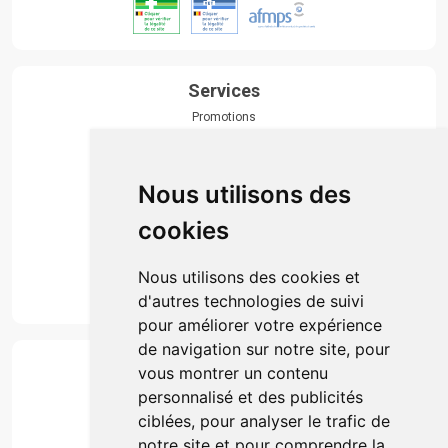
Services
Promotions
Envoi d’ordonnance
Prise de rendez-vous
Click & collect
Nous utilisons des
Actualités & conseils
Événements
cookies
Marques
Suivez-nous
Nous utilisons des cookies et
d'autres technologies de suivi
pour améliorer votre expérience
de navigation sur notre site, pour
Paiement
vous montrer un contenu
Simple, rapide et 100% sécurisé
personnalisé et des publicités
ciblées, pour analyser le trafic de
notre site et pour comprendre la