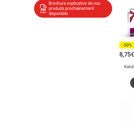
Brochure explicative de nos
produits prochainement
disponible
-30%
8
,
75
Kalo