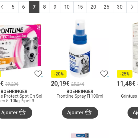
5
6
7
8
9
10
15
20
25
30
-20%
-25%
€
20
,
19
€
11
,
48
€
39
,
20
€
25
,
24
€
BOEHRINGER
BOEHRINGER
ne Protect Spot On Sol
Frontline Spray Fl 100ml
Grintuss
ien 5-10kg Pipet 3
Ajouter
Ajouter
Aj