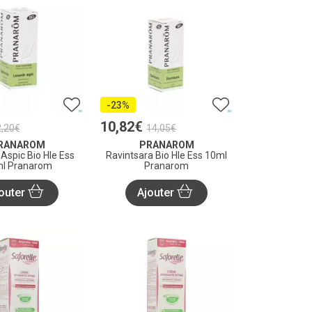
-23%
10
,
82
€
2
,
20
€
14
,
05
€
RANAROM
PRANAROM
Aspic Bio Hle Ess
Ravintsara Bio Hle Ess 10ml
l Pranarom
Pranarom
outer
Ajouter