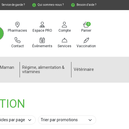
Service de garde ?
Qui sommes-nous ?
Besoin d’aide ?
0
Pharmacies
Espace PRO
Compte
Panier
Contact
Événements
Services
Vaccination
e Maman
Régime, alimentation &
Vétérinaire
vitamines
TION