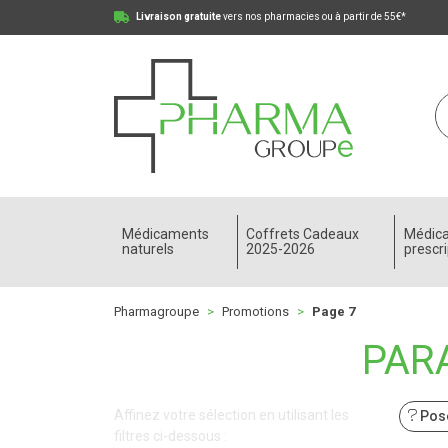
Livraison gratuite
vers nos pharmacies ou à partir de 55€*
Pharmagroupe Votre pharmacie en ligne à votre
Médicaments
Coffrets Cadeaux
Médic
naturels
2025-2026
prescri
Pharmagroupe
Promotions
Page 7
PAR
Affinez votre sélection en utilisant les
Pose
filtres ci-dessous :