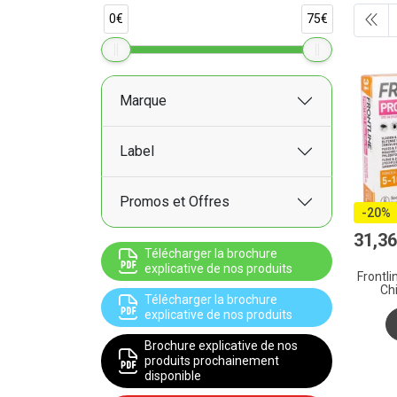
0€
75€
Marque
Label
Promos et Offres
-20%
31
,
36
Télécharger la brochure
explicative de nos produits
Frontli
Ch
Télécharger la brochure
explicative de nos produits
Brochure explicative de nos
produits prochainement
disponible