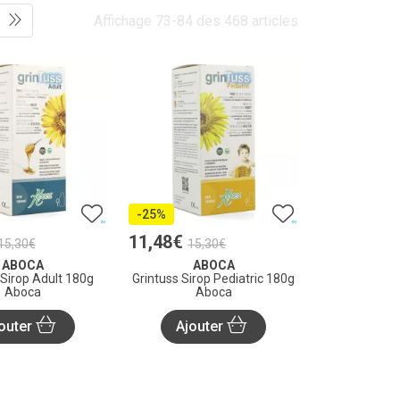
Affichage 73-84 des 468 articles
-25%
11
,
48
€
15
,
30
€
15
,
30
€
ABOCA
ABOCA
 Sirop Adult 180g
Grintuss Sirop Pediatric 180g
Aboca
Aboca
outer
Ajouter