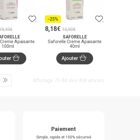
-25%
8
,
18
€
19
,
40
€
10
,
90
€
AFORELLE
SAFORELLE
e Creme Apaisante
Saforelle Creme Apaisante
100ml
40ml
outer
Ajouter
Affichage 73-84 des 468 articles
Paiement
Simple, rapide et 100% sécurisé