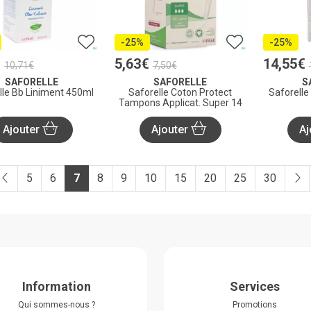
-25%
-25%
€
5
,
63
€
14
,
55
€
10
,
71
€
7
,
50
€
SAFORELLE
SAFORELLE
S
lle Bb Liniment 450ml
Saforelle Coton Protect
Saforell
Tampons Applicat. Super 14
Ajouter
Ajouter
Aj
5
6
7
8
9
10
15
20
25
30
Information
Services
Qui sommes-nous ?
Promotions