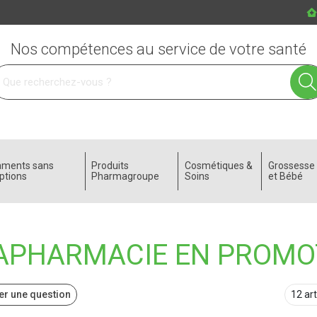
Nos compétences au service de votre santé
 service
aments sans
Produits
Cosmétiques &
Grossess
ptions
Pharmagroupe
Soins
et Bébé
APHARMACIE EN PROMO
r une question