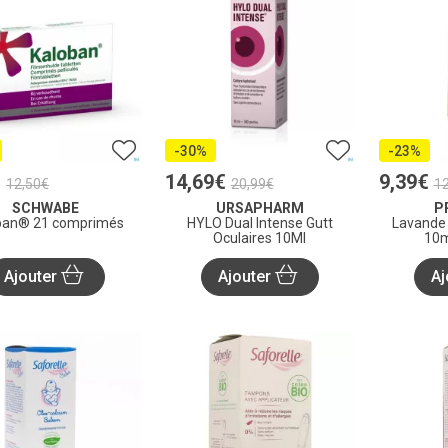
-30%
-23%
€
14
,
69
€
9
,
39
€
12
,
50
€
20
,
99
€
1
SCHWABE
URSAPHARM
P
ban® 21 comprimés
HYLO Dual Intense Gutt
Lavande 
Oculaires 10Ml
10m
Ajouter
Ajouter
Aj