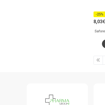
-25%
8
,
03
Safore