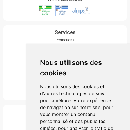
Services
Promotions
Envoi d’ordonnance
Prise de rendez-vous
Click & collect
Nous utilisons des
Actualités & conseils
Événements
cookies
Marques
Suivez-nous
Nous utilisons des cookies et
d'autres technologies de suivi
pour améliorer votre expérience
de navigation sur notre site, pour
Paiement
vous montrer un contenu
Simple, rapide et 100% sécurisé
personnalisé et des publicités
ciblées, pour analyser le trafic de