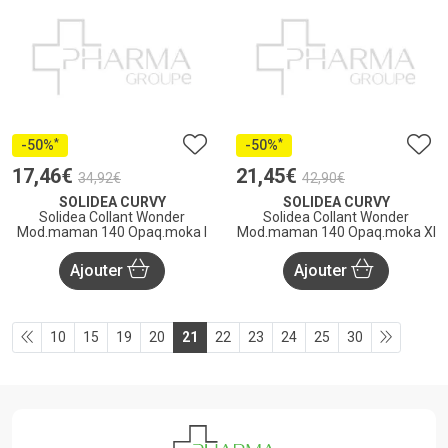
*
*
-50%
-50%
17
,
46
€
21
,
45
€
34
,
92
€
42
,
90
€
SOLIDEA CURVY
SOLIDEA CURVY
Solidea Collant Wonder
Solidea Collant Wonder
Mod.maman 140 Opaq.moka l
Mod.maman 140 Opaq.moka Xl
Ajouter
Ajouter
10
15
19
20
21
22
23
24
25
30