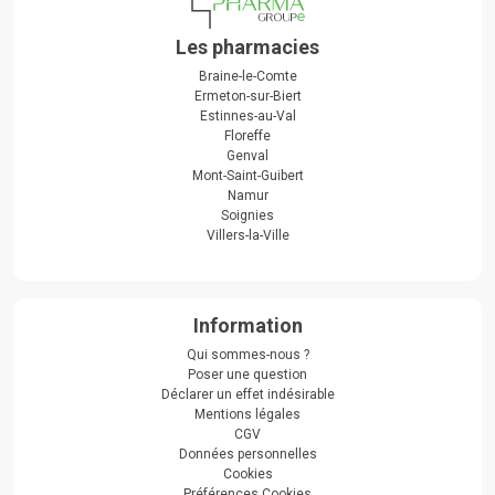
Les pharmacies
Braine-le-Comte
Ermeton-sur-Biert
Estinnes-au-Val
Floreffe
Genval
Mont-Saint-Guibert
Namur
Soignies
Villers-la-Ville
Information
Qui sommes-nous ?
Poser une question
Déclarer un effet indésirable
Mentions légales
CGV
Données personnelles
Cookies
Préférences Cookies