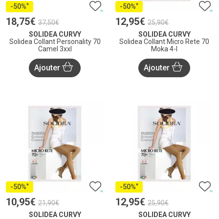
*
*
-50%
-50%
18
,
75
€
12
,
95
€
37
,
50
€
25
,
90
€
SOLIDEA CURVY
SOLIDEA CURVY
Solidea Collant Personality 70
Solidea Collant Micro Rete 70
Camel 3xxl
Moka 4-l
Ajouter
Ajouter
*
*
-50%
-50%
10
,
95
€
12
,
95
€
21
,
90
€
25
,
90
€
SOLIDEA CURVY
SOLIDEA CURVY