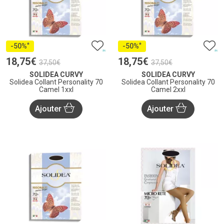
*
*
-50%
-50%
18
,
75
€
18
,
75
€
37
,
50
€
37
,
50
€
SOLIDEA CURVY
SOLIDEA CURVY
Solidea Collant Personality 70
Solidea Collant Personality 70
Camel 1xxl
Camel 2xxl
Ajouter
Ajouter