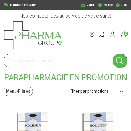
Livriason gratuite*
Garde
Société
Aide
Nos compétences au service de votre santé
0
Pharmagroupe Votre pharmacie en ligne à votre service
PARAPHARMACIE EN PROMOTION
Menu/Filtres