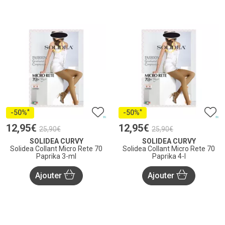
*
*
-50%
-50%
12
,
95
€
12
,
95
€
25
,
90
€
25
,
90
€
SOLIDEA CURVY
SOLIDEA CURVY
Solidea Collant Micro Rete 70
Solidea Collant Micro Rete 70
Paprika 3-ml
Paprika 4-l
Ajouter
Ajouter