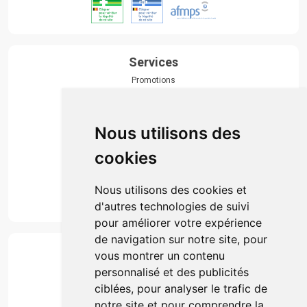
Services
Promotions
Envoi d’ordonnance
Prise de rendez-vous
Click & collect
Nous utilisons des
Actualités & conseils
Événements
cookies
Marques
Suivez-nous
Nous utilisons des cookies et
d'autres technologies de suivi
pour améliorer votre expérience
de navigation sur notre site, pour
Paiement
vous montrer un contenu
Simple, rapide et 100% sécurisé
personnalisé et des publicités
ciblées, pour analyser le trafic de
notre site et pour comprendre la