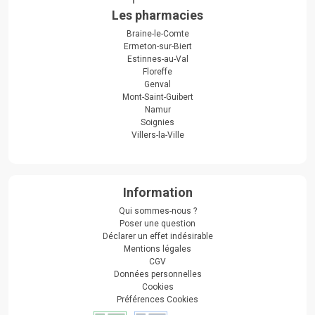
Les pharmacies
Braine-le-Comte
Ermeton-sur-Biert
Estinnes-au-Val
Floreffe
Genval
Mont-Saint-Guibert
Namur
Soignies
Villers-la-Ville
Information
Qui sommes-nous ?
Poser une question
Déclarer un effet indésirable
Mentions légales
CGV
Données personnelles
Cookies
Préférences Cookies