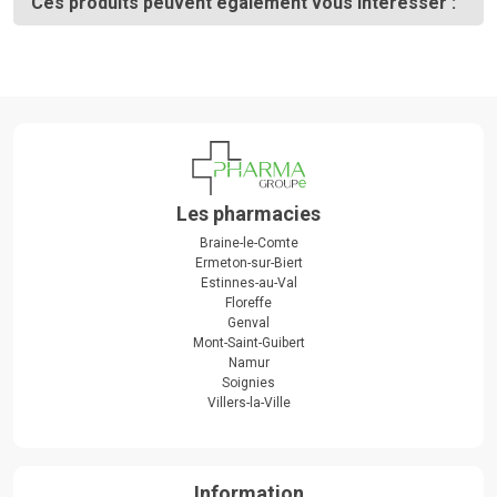
Ces produits peuvent également vous intéresser :
Les pharmacies
Braine-le-Comte
Ermeton-sur-Biert
Estinnes-au-Val
Floreffe
Genval
Mont-Saint-Guibert
Namur
Soignies
Villers-la-Ville
Information