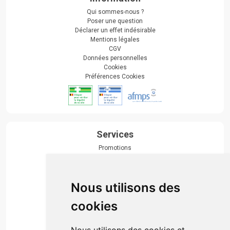
Qui sommes-nous ?
Poser une question
Déclarer un effet indésirable
Mentions légales
CGV
Données personnelles
Cookies
Préférences Cookies
Services
Promotions
Envoi d’ordonnance
Prise de rendez-vous
Click & collect
Nous utilisons des
Actualités & conseils
Événements
cookies
Marques
Suivez-nous