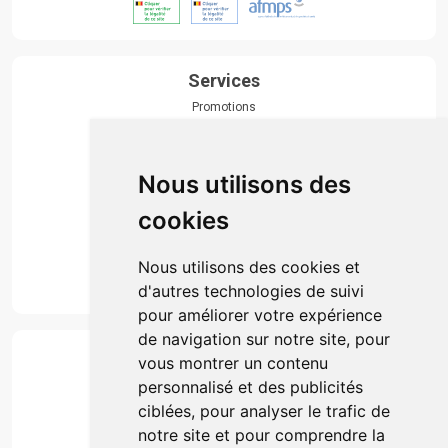
Services
Promotions
Envoi d’ordonnance
Prise de rendez-vous
Click & collect
Nous utilisons des
Actualités & conseils
Événements
cookies
Marques
Suivez-nous
Nous utilisons des cookies et
d'autres technologies de suivi
pour améliorer votre expérience
de navigation sur notre site, pour
Paiement
vous montrer un contenu
Simple, rapide et 100% sécurisé
personnalisé et des publicités
ciblées, pour analyser le trafic de
notre site et pour comprendre la