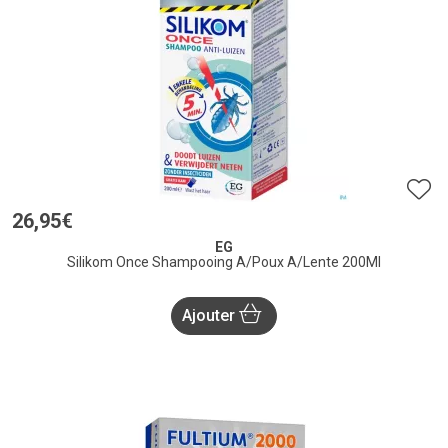
26
,
95
€
EG
Silikom Once Shampooing A/Poux A/Lente 200Ml
Ajouter