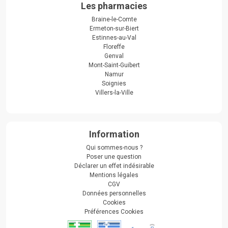
Les pharmacies
Braine-le-Comte
Ermeton-sur-Biert
Estinnes-au-Val
Floreffe
Genval
Mont-Saint-Guibert
Namur
Soignies
Villers-la-Ville
Information
Qui sommes-nous ?
Poser une question
Déclarer un effet indésirable
Mentions légales
CGV
Données personnelles
Cookies
Préférences Cookies