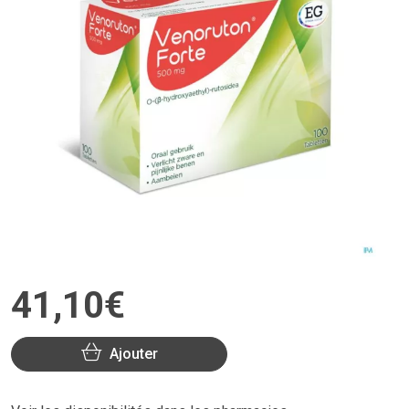
41
,
10
€
Ajouter