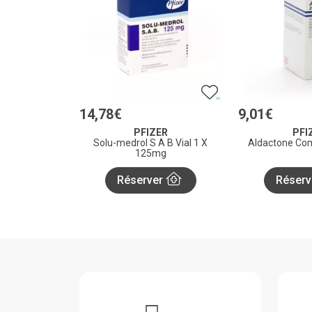
14
,
78
€
9
,
01
€
PFIZER
PFI
Solu-medrol S A B Vial 1 X
Aldactone Co
125mg
Réserver
Réserv