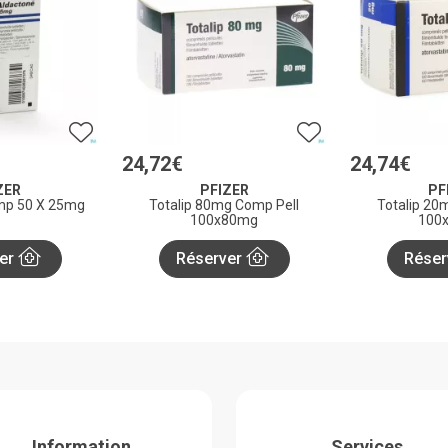
24
,
72
€
24
,
74
€
ZER
PFIZER
PF
mp 50 X 25mg
Totalip 80mg Comp Pell
Totalip 20
100x80mg
100
er
Réserver
Réser
Information
Services