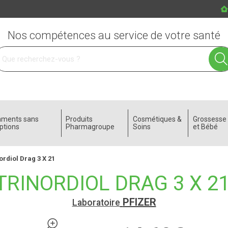
Nos compétences au service de votre santé
 service
aments sans
Produits
Cosmétiques &
Grossess
ptions
Pharmagroupe
Soins
et Bébé
ordiol Drag 3 X 21
TRINORDIOL DRAG 3 X 2
PFIZER
Laboratoire