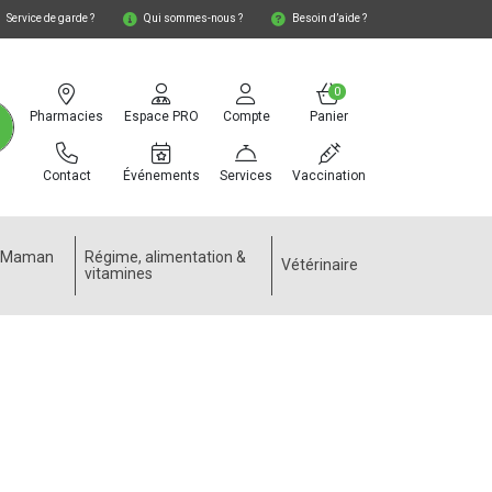
Service de garde ?
Qui sommes-nous ?
Besoin d’aide ?
0
Pharmacies
Espace PRO
Compte
Panier
Contact
Événements
Services
Vaccination
e Maman
Régime, alimentation &
Vétérinaire
vitamines
1