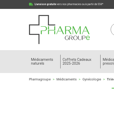
Livraison gratuite
vers nos pharmacies ou à partir de 55€*
Pharmagroupe Votre pharmacie en ligne à votre
Médicaments
Coffrets Cadeaux
Médic
naturels
2025-2026
prescri
Pharmagroupe
Médicaments
Gynécologie
Trin