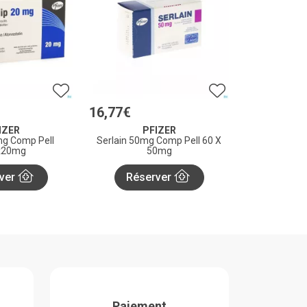
16
,
77
€
IZER
PFIZER
mg Comp Pell
Serlain 50mg Comp Pell 60 X
x20mg
50mg
ver
Réserver
Paiement