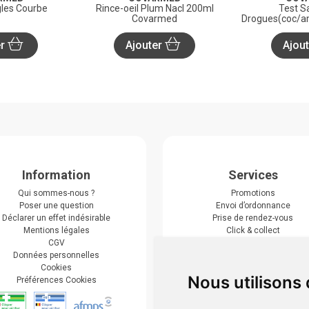
les Courbe
Rince-oeil Plum Nacl 200ml
Test Sa
Covarmed
Drogues(coc/a
er
Ajouter
Ajou
Information
Services
Qui sommes-nous ?
Promotions
Poser une question
Envoi d’ordonnance
Déclarer un effet indésirable
Prise de rendez-vous
Mentions légales
Click & collect
CGV
Actualités & conseils
Données personnelles
Événements
Cookies
Marques
Nous utilisons
Préférences Cookies
Suivez-nous