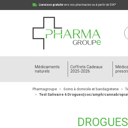
Livraison gratuite
vers nos pharmacies ou à partir de 55€*
Pharmagroupe Votre pharmacie en ligne à votre
Médicaments
Coffrets Cadeaux
Médic
naturels
2025-2026
prescri
Pharmagroupe
Soins à domicile et bandagisterie
T
Test Salivaire 6 Drogues(coc/amph/cannab/opiat
DROGUES