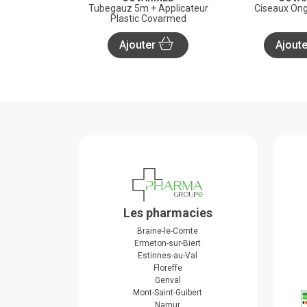
Tubegauz 5m + Applicateur
Ciseaux Ong
Plastic Covarmed
Ajouter
Ajout
Les pharmacies
Braine-le-Comte
Ermeton-sur-Biert
Estinnes-au-Val
Floreffe
Genval
Mont-Saint-Guibert
Namur