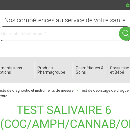
Nos compétences au service de votre santé
 service
aments sans
Produits
Cosmétiques &
Grossess
ptions
Pharmagroupe
Soins
et Bébé
ests de diagnostic et instruments de mesure
Test de dépistage de drogue
/xtc
TEST SALIVAIRE 6
(COC/AMPH/CANNAB/O