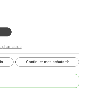
es pharmacies
is
Continuer mes achats