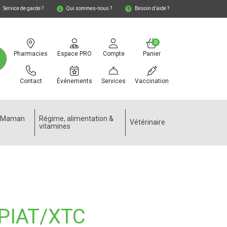
Service de garde ?
Qui sommes-nous ?
Besoin d’aide ?
0
Pharmacies
Espace PRO
Compte
Panier
Contact
Événements
Services
Vaccination
e Maman
Régime, alimentation &
Vétérinaire
vitamines
PIAT/XTC