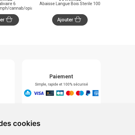
livaire 6
Abaisse Langue Bois Sterile 100
mph/cannab/opiat/xtc
ter
Ajouter
Paiement
Simple, rapide et 100% sécurisé
Retrait & Livriason
Retrait à la pharmacie
Retrait en automate ou Locker
 des cookies
Livraison chez vous