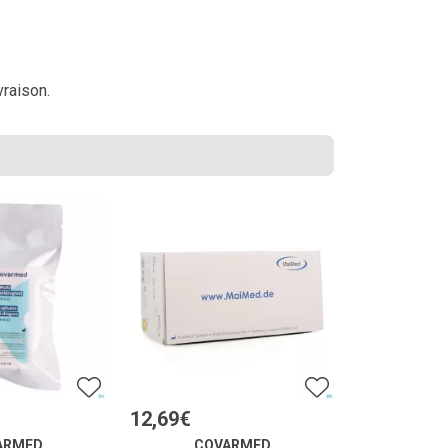
vraison.
12
,
69
€
ARMED
COVARMED