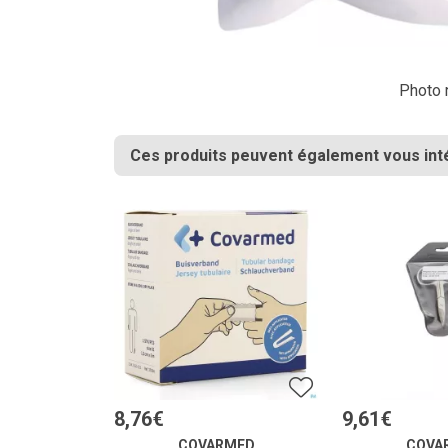
Photo n
Ces produits peuvent également vous int
8
,
76
€
9
,
61
€
COVARMED
COVA