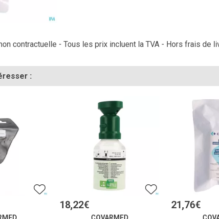
on contractuelle - Tous les prix incluent la TVA - Hors frais de li
éresser :
18
,
22
€
21
,
76
€
RMED
COVARMED
COV