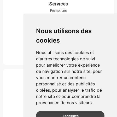
Services
Promotions
Envoi d’ordonnance
Prise de rendez-vous
Click & collect
Nous utilisons des
Actualités & conseils
Événements
cookies
Marques
Suivez-nous
Nous utilisons des cookies et
d'autres technologies de suivi
pour améliorer votre expérience
de navigation sur notre site, pour
Paiement
vous montrer un contenu
Simple, rapide et 100% sécurisé
personnalisé et des publicités
ciblées, pour analyser le trafic de
notre site et pour comprendre la
Retrait & Livriason
provenance de nos visiteurs.
Retrait à la pharmacie
Retrait en automate ou Locker
J'accepte