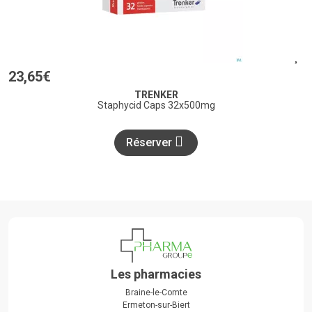
23
,
65
€
TRENKER
Staphycid Caps 32x500mg
Réserver
Les pharmacies
Braine-le-Comte
Ermeton-sur-Biert