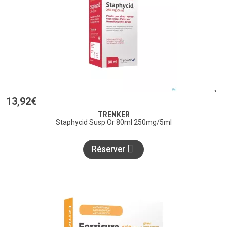
13
,
92
€
TRENKER
Staphycid Susp Or 80ml 250mg/5ml
Réserver