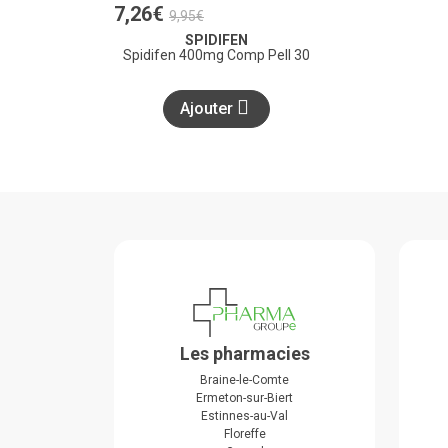
7
,
26
€
9
,
95
€
SPIDIFEN
Spidifen 400mg Comp Pell 30
Ajouter
Les pharmacies
Braine-le-Comte
Ermeton-sur-Biert
Estinnes-au-Val
Floreffe