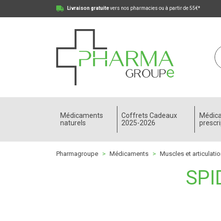
Livraison gratuite
vers nos pharmacies ou à partir de 55€*
Pharmagroupe Votre pharmacie en ligne à votre
Médicaments
Coffrets Cadeaux
Médic
naturels
2025-2026
prescri
Pharmagroupe
Médicaments
Muscles et articulati
SPI