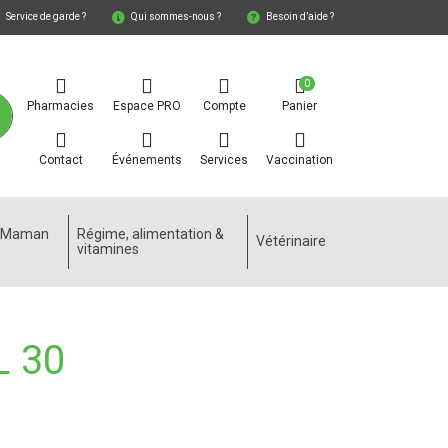
Service de garde ?
Qui sommes-nous ?
Besoin d’aide ?
0
Pharmacies
Espace PRO
Compte
Panier
Contact
Événements
Services
Vaccination
e Maman
Régime, alimentation &
Vétérinaire
vitamines
 30