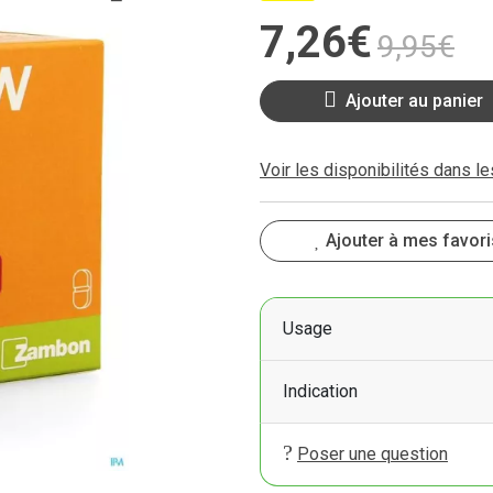
7
,
26
€
9
,
95
€
Ajouter au panier
Voir les disponibilités dans l
Ajouter à mes favori
Usage
Indication
Poser une question