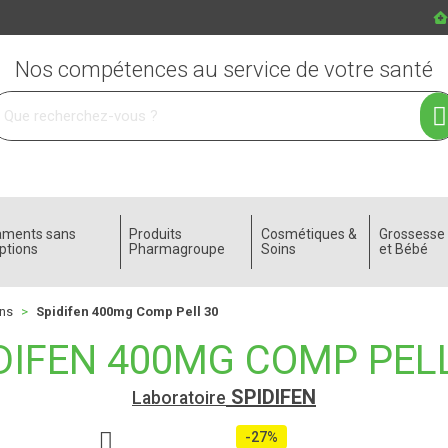
Nos compétences au service de votre santé
 service
aments sans
Produits
Cosmétiques &
Grossess
ptions
Pharmagroupe
Soins
et Bébé
ons
Spidifen 400mg Comp Pell 30
DIFEN 400MG COMP PELL
SPIDIFEN
Laboratoire
-27%