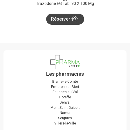
Trazodone EG Tabl 90 X 100 Mg
Réserver
Les pharmacies
Braine-le-Comte
Ermeton-sur-Biert
Estinnes-au-Val
Floreffe
Genval
Mont-Saint-Guibert
Namur
Soignies
Villers-la-Ville