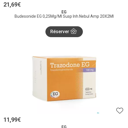
21
,
69
€
EG
Budesonide EG 0,25Mg/Ml Susp Inh.Nebul Amp 20X2Ml
Réserver
11
,
99
€
EG