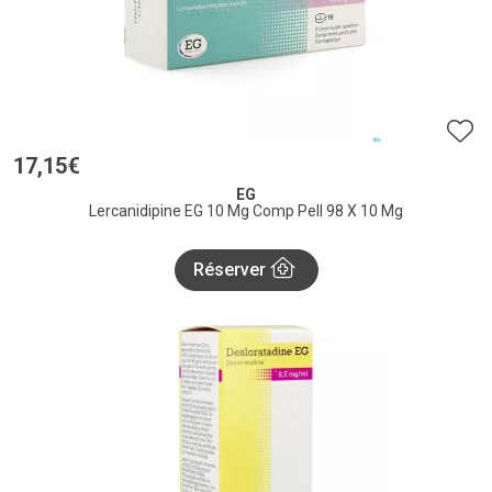
17
,
15
€
EG
Lercanidipine EG 10 Mg Comp Pell 98 X 10 Mg
Réserver