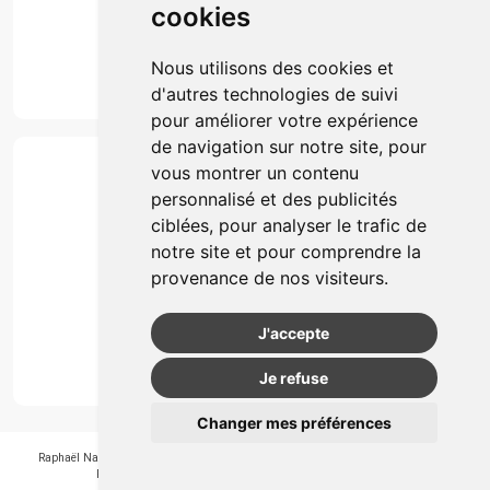
cookies
Marques
Suivez-nous
Nous utilisons des cookies et
d'autres technologies de suivi
pour améliorer votre expérience
de navigation sur notre site, pour
Paiement
vous montrer un contenu
Simple, rapide et 100% sécurisé
personnalisé et des publicités
ciblées, pour analyser le trafic de
notre site et pour comprendre la
Retrait & Livriason
provenance de nos visiteurs.
Retrait à la pharmacie
Retrait en automate ou Locker
J'accepte
Livraison chez vous
Je refuse
Changer mes préférences
Raphaël Nahon
-
APB 550405
-
N° Entreprice BE0890.347.756
-
© 2026
Pharmagroupe
-
Tous droits réservés
-
Apotekisto