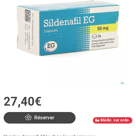
27
,
40
€
Réserver
Médic. sur ordo.