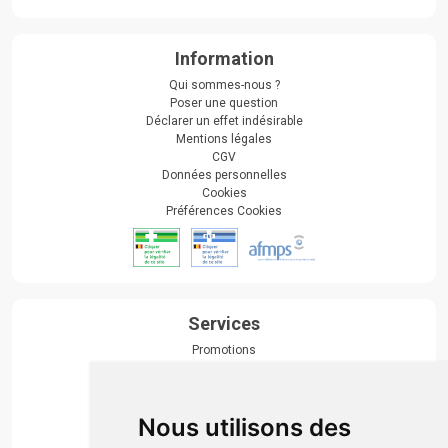
Information
Qui sommes-nous ?
Poser une question
Déclarer un effet indésirable
Mentions légales
CGV
Données personnelles
Cookies
Préférences Cookies
Services
Promotions
Envoi d’ordonnance
Prise de rendez-vous
Click & collect
Nous utilisons des
Actualités & conseils
Événements