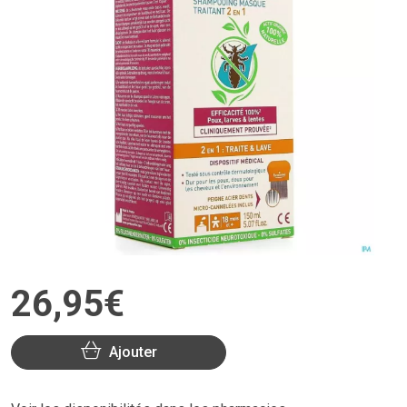
26
,
95
€
Ajouter