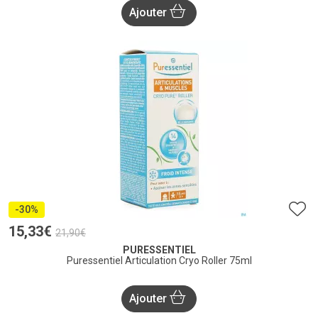
Ajouter
-30%
15
,
33
€
21
,
90
€
PURESSENTIEL
Puressentiel Articulation Cryo Roller 75ml
Ajouter