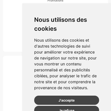
Promotions
Envoi d’ordonnance
Prise de rendez-vous
Click & collect
Nous utilisons des
Actualités & conseils
Événements
cookies
Marques
Suivez-nous
Nous utilisons des cookies et
d'autres technologies de suivi
pour améliorer votre expérience
de navigation sur notre site, pour
Paiement
vous montrer un contenu
Simple, rapide et 100% sécurisé
personnalisé et des publicités
ciblées, pour analyser le trafic de
notre site et pour comprendre la
Retrait & Livriason
provenance de nos visiteurs.
Retrait à la pharmacie
Retrait en automate ou Locker
J'accepte
Livraison chez vous
Je refuse