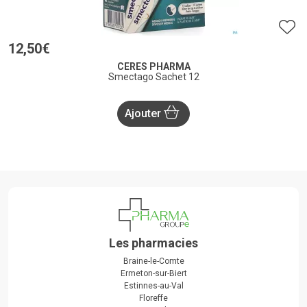
12
,
50
€
CERES PHARMA
Smectago Sachet 12
Ajouter
Les pharmacies
Braine-le-Comte
Ermeton-sur-Biert
Estinnes-au-Val
Floreffe