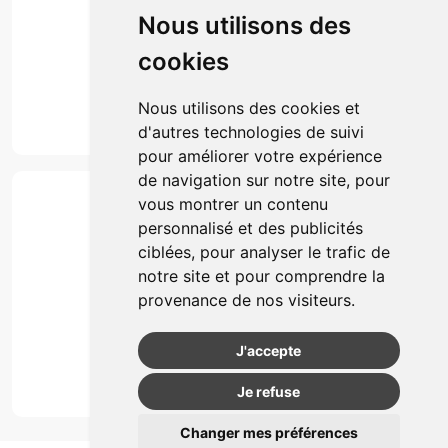
Click & collect
Nous utilisons des
Actualités & conseils
Événements
cookies
Marques
Suivez-nous
Nous utilisons des cookies et
d'autres technologies de suivi
pour améliorer votre expérience
de navigation sur notre site, pour
Paiement
vous montrer un contenu
Simple, rapide et 100% sécurisé
personnalisé et des publicités
ciblées, pour analyser le trafic de
notre site et pour comprendre la
Retrait & Livriason
provenance de nos visiteurs.
Retrait à la pharmacie
Retrait en automate ou Locker
J'accepte
Livraison chez vous
Je refuse
Changer mes préférences