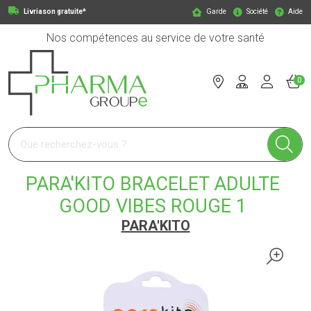
Livriason gratuite*
Garde
Société
Aide
Nos compétences au service de votre santé
0
Pharmagroupe Votre pharmacie en ligne à votre service
PARA'KITO BRACELET ADULTE
GOOD VIBES ROUGE 1
PARA'KITO