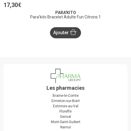
17
,
30
€
PARA'KITO
Para'kito Bracelet Adulte Fun Citrons 1
Ajouter
Les pharmacies
Braine-le-Comte
Ermeton-sur-Biert
Estinnes-au-Val
Floreffe
Genval
Mont-Saint-Guibert
Namur