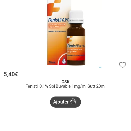
5
,
40
€
GSK
Fenistil 0,1% Sol Buvable 1mg/ml Gutt 20ml
Ajouter