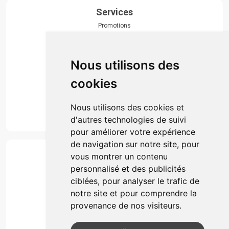
Services
Promotions
Envoi d’ordonnance
Prise de rendez-vous
Click & collect
Nous utilisons des
Actualités & conseils
Événements
cookies
Marques
Suivez-nous
Nous utilisons des cookies et
d'autres technologies de suivi
pour améliorer votre expérience
de navigation sur notre site, pour
Paiement
vous montrer un contenu
Simple, rapide et 100% sécurisé
personnalisé et des publicités
ciblées, pour analyser le trafic de
notre site et pour comprendre la
Retrait & Livriason
provenance de nos visiteurs.
Retrait à la pharmacie
Retrait en automate ou Locker