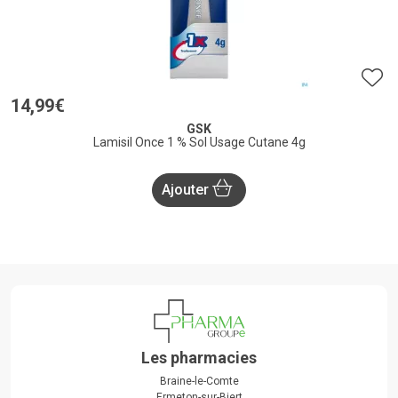
14
,
99
€
GSK
Lamisil Once 1 % Sol Usage Cutane 4g
Ajouter
Les pharmacies
Braine-le-Comte
Ermeton-sur-Biert