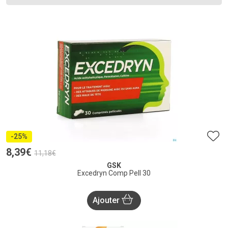
-25%
8
,
39
€
11
,
18
€
GSK
Excedryn Comp Pell 30
Ajouter