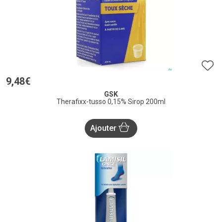
9
,
48
€
GSK
Therafixx-tusso 0,15% Sirop 200ml
Ajouter