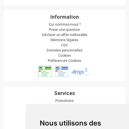
Information
Qui sommes-nous ?
Poser une question
Déclarer un effet indésirable
Mentions légales
CGV
Données personnelles
Cookies
Préférences Cookies
Services
Promotions
Envoi d’ordonnance
Prise de rendez-vous
Click & collect
Nous utilisons des
Actualités & conseils
Événements