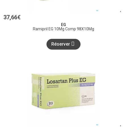
37
,
66
€
EG
Ramipril EG 10Mg Comp 98X10Mg
Réserver