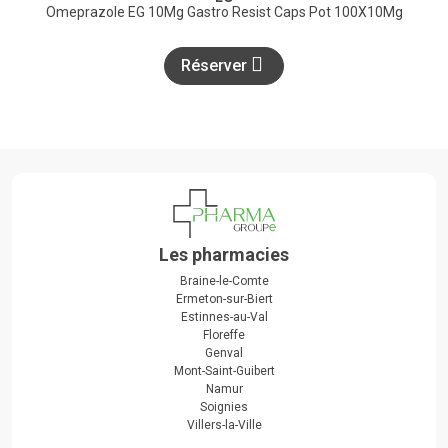
Omeprazole EG 10Mg Gastro Resist Caps Pot 100X10Mg
Réserver
Les pharmacies
Braine-le-Comte
Ermeton-sur-Biert
Estinnes-au-Val
Floreffe
Genval
Mont-Saint-Guibert
Namur
Soignies
Villers-la-Ville