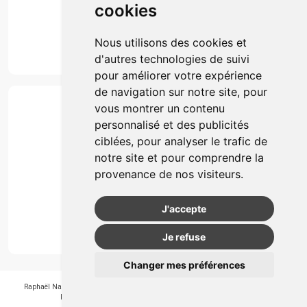
cookies
Marques
Suivez-nous
Nous utilisons des cookies et
d'autres technologies de suivi
pour améliorer votre expérience
de navigation sur notre site, pour
Paiement
vous montrer un contenu
Simple, rapide et 100% sécurisé
personnalisé et des publicités
ciblées, pour analyser le trafic de
notre site et pour comprendre la
Retrait & Livriason
provenance de nos visiteurs.
Retrait à la pharmacie
Retrait en automate ou Locker
J'accepte
Livraison chez vous
Je refuse
Changer mes préférences
Raphaël Nahon
-
APB 550405
-
N° Entreprice BE0890.347.756
-
© 2026
Pharmagroupe
-
Tous droits réservés
-
Apotekisto