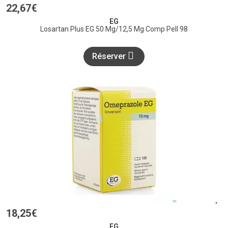
22
,
67
€
EG
Losartan Plus EG 50 Mg/12,5 Mg Comp Pell 98
Réserver
18
,
25
€
EG