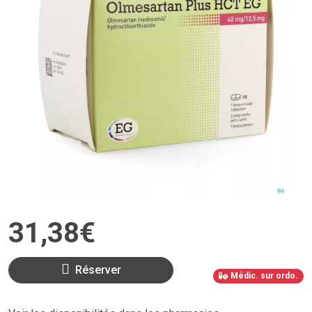
31
,
38
€
Réserver
Médic. sur ordo.