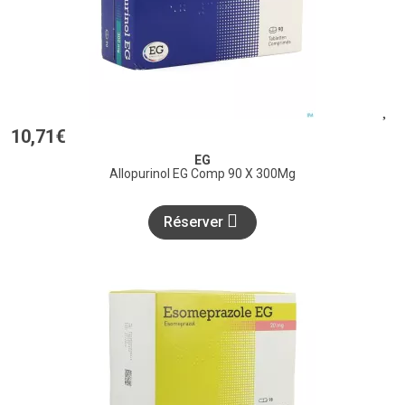
10
,
71
€
EG
Allopurinol EG Comp 90 X 300Mg
Réserver