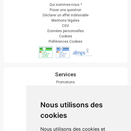
Qui sommes-nous ?
Poser une question
Déclarer un effet indésirable
Mentions légales
CGV
Données personnelles
Cookies
Préférences Cookies
Services
Promotions
Envoi d’ordonnance
Prise de rendez-vous
Click & collect
Nous utilisons des
Actualités & conseils
Événements
cookies
Marques
Suivez-nous
Nous utilisons des cookies et