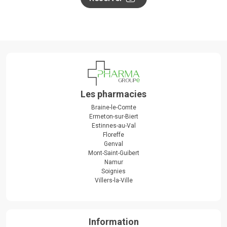
Les pharmacies
Braine-le-Comte
Ermeton-sur-Biert
Estinnes-au-Val
Floreffe
Genval
Mont-Saint-Guibert
Namur
Soignies
Villers-la-Ville
Information