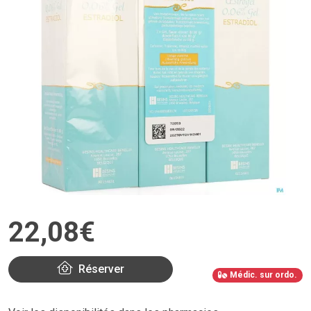
22
,
08
€
Réserver
Médic. sur ordo.