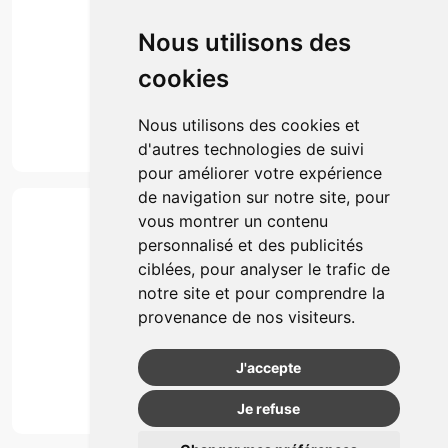
Prise de rendez-vous
Click & collect
Nous utilisons des
Actualités & conseils
Événements
cookies
Marques
Suivez-nous
Nous utilisons des cookies et
d'autres technologies de suivi
pour améliorer votre expérience
de navigation sur notre site, pour
Paiement
vous montrer un contenu
Simple, rapide et 100% sécurisé
personnalisé et des publicités
ciblées, pour analyser le trafic de
notre site et pour comprendre la
Retrait & Livriason
provenance de nos visiteurs.
Retrait à la pharmacie
Retrait en automate ou Locker
J'accepte
Livraison chez vous
Je refuse