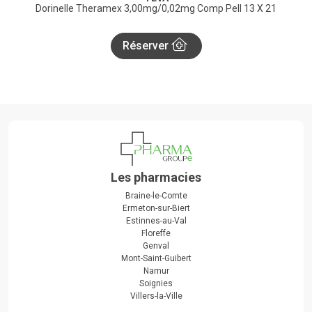
Dorinelle Theramex 3,00mg/0,02mg Comp Pell 13 X 21
Réserver
Les pharmacies
Braine-le-Comte
Ermeton-sur-Biert
Estinnes-au-Val
Floreffe
Genval
Mont-Saint-Guibert
Namur
Soignies
Villers-la-Ville