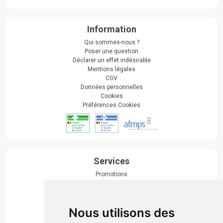
Information
Qui sommes-nous ?
Poser une question
Déclarer un effet indésirable
Mentions légales
CGV
Données personnelles
Cookies
Préférences Cookies
Services
Promotions
Envoi d’ordonnance
Prise de rendez-vous
Click & collect
Nous utilisons des
Actualités & conseils
Événements