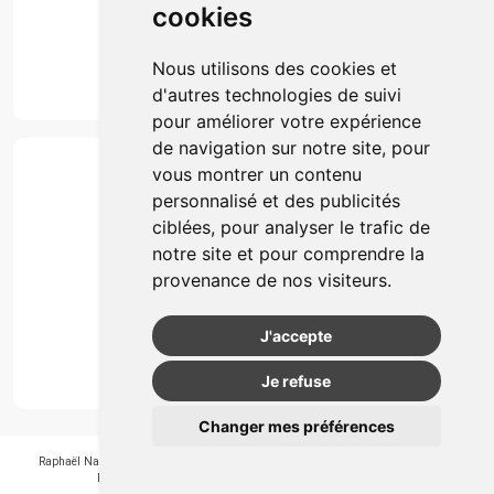
cookies
Marques
Suivez-nous
Nous utilisons des cookies et
d'autres technologies de suivi
pour améliorer votre expérience
de navigation sur notre site, pour
Paiement
vous montrer un contenu
Simple, rapide et 100% sécurisé
personnalisé et des publicités
ciblées, pour analyser le trafic de
notre site et pour comprendre la
Retrait & Livriason
provenance de nos visiteurs.
Retrait à la pharmacie
Retrait en automate ou Locker
J'accepte
Livraison chez vous
Je refuse
Changer mes préférences
Raphaël Nahon
-
APB 550405
-
N° Entreprice BE0890.347.756
-
© 2026
Pharmagroupe
-
Tous droits réservés
-
Apotekisto