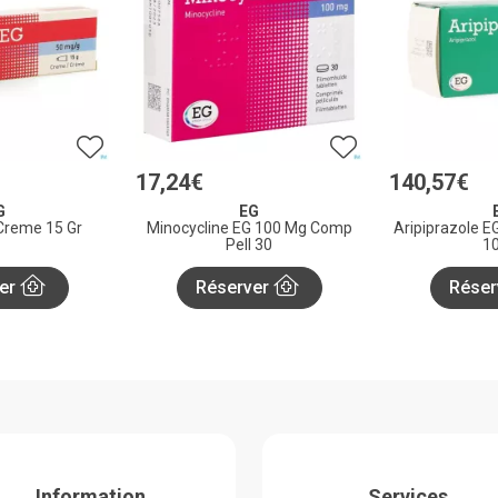
17
,
24
€
140
,
57
€
G
EG
 Creme 15 Gr
Minocycline EG 100 Mg Comp
Aripiprazole EG 
Pell 30
1
er
Réserver
Réser
Information
Services