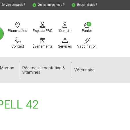
Service de garde ?
Qui sommes-nous ?
Besoin d’aide ?
0
Pharmacies
Espace PRO
Compte
Panier
Contact
Événements
Services
Vaccination
e Maman
Régime, alimentation &
Vétérinaire
vitamines
PELL 42