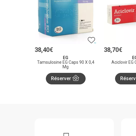
38
,
40
€
38
,
70
€
EG
E
Tamsulosine EG Caps 90 X 0,4
Aciclovir EG
Mg
Réserver
Réserv