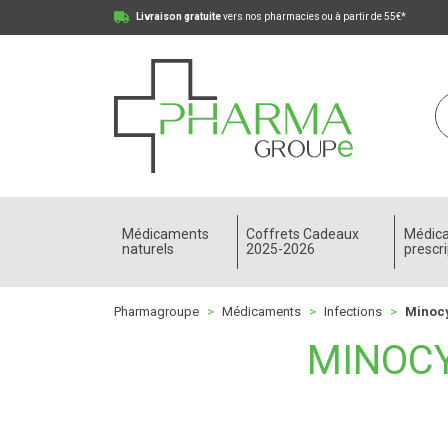
Livraison gratuite
vers nos pharmacies ou à partir de 55€*
Pharmagroupe Votre pharmacie en ligne à votre
Médicaments
Coffrets Cadeaux
Médic
naturels
2025-2026
prescri
Pharmagroupe
Médicaments
Infections
Minocy
MINOCY