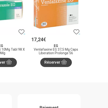
17
,
24
€
EG
EG
10Mg Tabl 98 X
Venlafaxine EG 37,5 Mg Caps
0Mg
Liberation Prolonge 56
ver
Réserver
Paiement