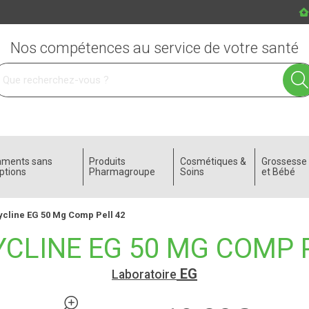
Nos compétences au service de votre santé
 service
aments sans
Produits
Cosmétiques &
Grossess
ptions
Pharmagroupe
Soins
et Bébé
cline EG 50 Mg Comp Pell 42
CLINE EG 50 MG COMP 
EG
Laboratoire