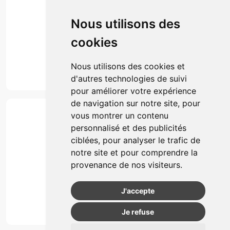
Prise de rendez-vous
Click & collect
Nous utilisons des
Actualités & conseils
Événements
cookies
Marques
Suivez-nous
Nous utilisons des cookies et
d'autres technologies de suivi
pour améliorer votre expérience
de navigation sur notre site, pour
Paiement
vous montrer un contenu
Simple, rapide et 100% sécurisé
personnalisé et des publicités
ciblées, pour analyser le trafic de
notre site et pour comprendre la
Retrait & Livriason
provenance de nos visiteurs.
Retrait à la pharmacie
Retrait en automate ou Locker
J'accepte
Livraison chez vous
Je refuse