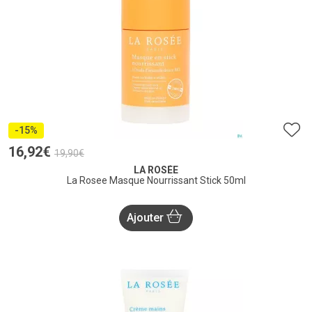
-15%
16
,
92
€
19
,
90
€
LA ROSÉE
La Rosee Masque Nourrissant Stick 50ml
Ajouter