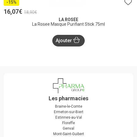
-15%
16
,
07
€
18
,
90
€
LA ROSÉE
La Rosee Masque Purifiant Stick 75ml
Ajouter
Les pharmacies
Braine-le-Comte
Ermeton-sur-Biert
Estinnes-au-Val
Floreffe
Genval
Mont-Saint-Guibert