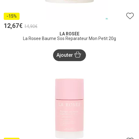
-15%
12
,
67
€
14
,
90
€
LA ROSÉE
La Rosee Baume Sos Reparateur Mon Petit 20g
Ajouter