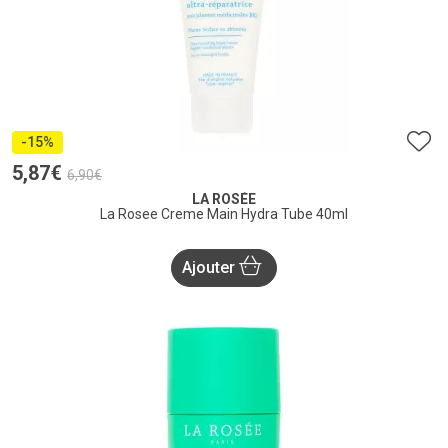
-15%
5
,
87
€
6
,
90
€
LA ROSÉE
La Rosee Creme Main Hydra Tube 40ml
Ajouter