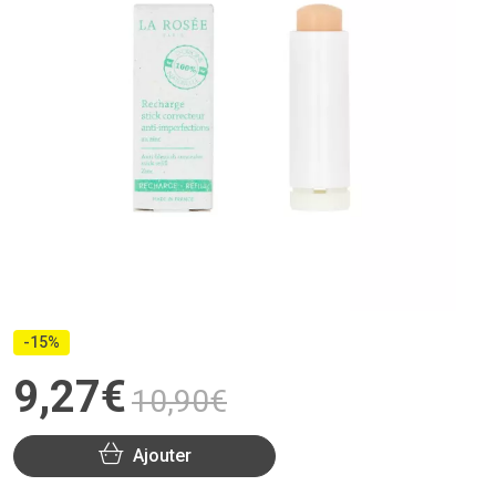
-15%
9
,
27
€
10
,
90
€
Ajouter