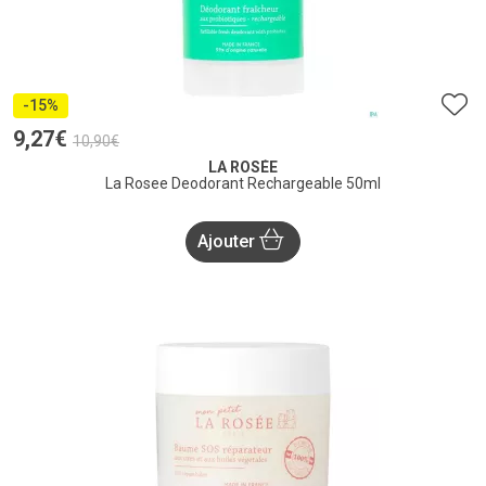
-15%
9
,
27
€
10
,
90
€
LA ROSÉE
La Rosee Deodorant Rechargeable 50ml
Ajouter