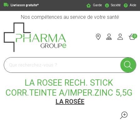
Livriason gratuite*
Garde
Société
Aide
Nos compétences au service de votre santé
0
Pharmagroupe Votre pharmacie en ligne à votre service
LA ROSEE RECH. STICK
CORR.TEINTE A/IMPER.ZINC 5,5G
LA ROSÉE