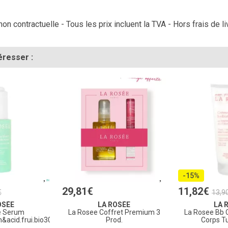
on contractuelle - Tous les prix incluent la TVA - Hors frais de li
éresser :
-15%
29
,
81
€
11
,
82
€
€
13
,
9
OSÉE
LA ROSÉE
LA 
e Serum
La Rosee Coffret Premium 3
La Rosee Bb 
n&acid.frui.bio30ml
Prod.
Corps T