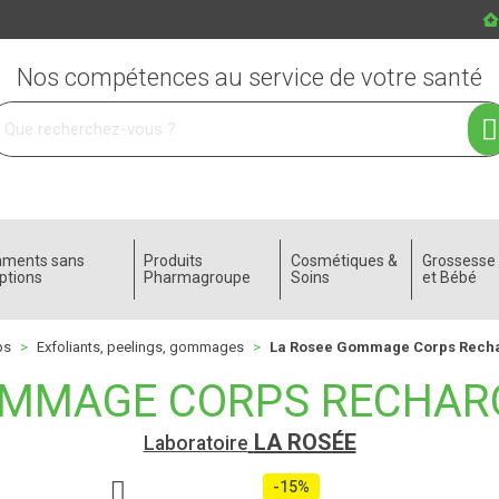
Nos compétences au service de votre santé
 service
aments sans
Produits
Cosmétiques &
Grossess
ptions
Pharmagroupe
Soins
et Bébé
ps
Exfoliants, peelings, gommages
La Rosee Gommage Corps Recha
OMMAGE CORPS RECHAR
LA ROSÉE
Laboratoire
-15%