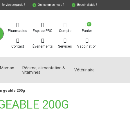
Service de garde ?
Qui sommes-nous ?
Besoin d’aide ?
0
Pharmacies
Espace PRO
Compte
Panier
Contact
Événements
Services
Vaccination
e Maman
Régime, alimentation &
Vétérinaire
vitamines
rgeable 200g
GEABLE 200G