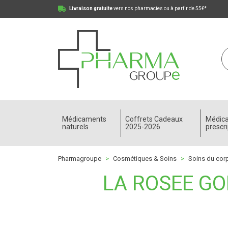
Livraison gratuite
vers nos pharmacies ou à partir de 55€*
Pharmagroupe Votre pharmacie en ligne à votre
Médicaments
Coffrets Cadeaux
Médic
naturels
2025-2026
prescri
Pharmagroupe
Cosmétiques & Soins
Soins du cor
LA ROSEE G