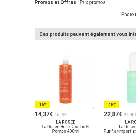
Promos et Offres
: Prix promos
Photo n
Ces produits peuvent également vous int
-15%
-15%
14
,
37
€
22
,
87
€
16
,
90
€
26
,
90
LA ROSÉE
LA R
La Rosee Huile Douche Fl
La Rose
Pompe 400ml
Purif.a/imperf.z