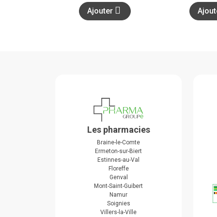
Ajouter
Ajou
Les pharmacies
Braine-le-Comte
Ermeton-sur-Biert
Estinnes-au-Val
Floreffe
Genval
Mont-Saint-Guibert
Namur
Soignies
Villers-la-Ville