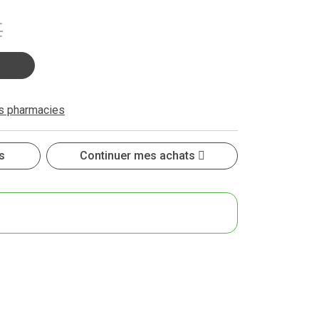
€
es pharmacies
s
Continuer mes achats