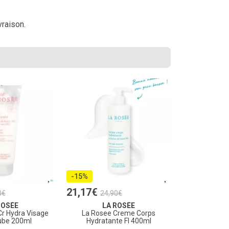
vraison.
-15%
21
,
17
€
0
€
24
,
90
€
ROSÉE
LA ROSÉE
Cr Hydra Visage
La Rosee Creme Corps
ube 200ml
Hydratante Fl 400ml