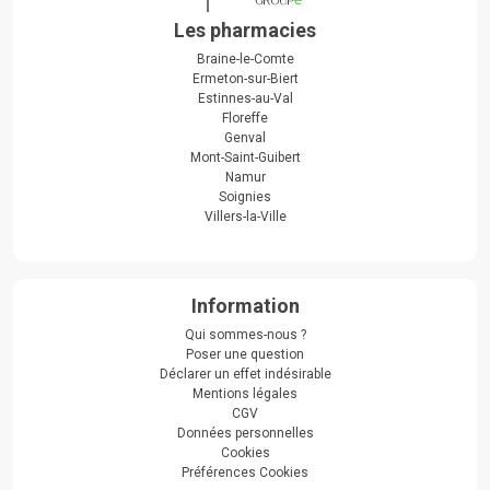
Les pharmacies
Braine-le-Comte
Ermeton-sur-Biert
Estinnes-au-Val
Floreffe
Genval
Mont-Saint-Guibert
Namur
Soignies
Villers-la-Ville
Information
Qui sommes-nous ?
Poser une question
Déclarer un effet indésirable
Mentions légales
CGV
Données personnelles
Cookies
Préférences Cookies