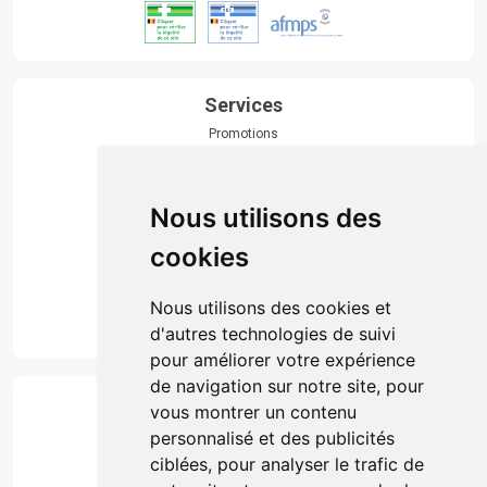
Services
Promotions
Envoi d’ordonnance
Prise de rendez-vous
Click & collect
Nous utilisons des
Actualités & conseils
Événements
cookies
Marques
Suivez-nous
Nous utilisons des cookies et
d'autres technologies de suivi
pour améliorer votre expérience
de navigation sur notre site, pour
Paiement
vous montrer un contenu
Simple, rapide et 100% sécurisé
personnalisé et des publicités
ciblées, pour analyser le trafic de