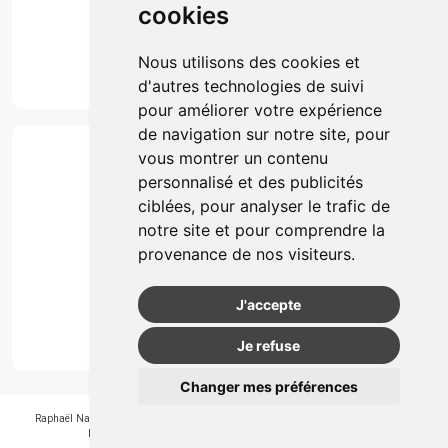
cookies
Marques
Suivez-nous
Nous utilisons des cookies et
d'autres technologies de suivi
pour améliorer votre expérience
de navigation sur notre site, pour
Paiement
vous montrer un contenu
Simple, rapide et 100% sécurisé
personnalisé et des publicités
ciblées, pour analyser le trafic de
notre site et pour comprendre la
Retrait & Livriason
provenance de nos visiteurs.
Retrait à la pharmacie
Retrait en automate ou Locker
J'accepte
Livraison chez vous
Je refuse
Changer mes préférences
Raphaël Nahon
-
APB 550405
-
N° Entreprice BE0890.347.756
-
© 2026
Pharmagroupe
-
Tous droits réservés
-
Apotekisto