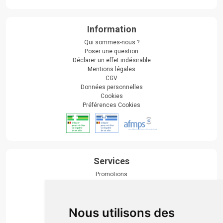
Information
Qui sommes-nous ?
Poser une question
Déclarer un effet indésirable
Mentions légales
CGV
Données personnelles
Cookies
Préférences Cookies
Services
Promotions
Envoi d’ordonnance
Prise de rendez-vous
Click & collect
Nous utilisons des
Actualités & conseils
Événements