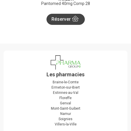
Pantomed 40mg Comp 28
Réserver
Les pharmacies
Braine-le-Comte
Ermeton-sur-Biert
Estinnes-au-Val
Floreffe
Genval
Mont-Saint-Guibert
Namur
Soignies
Villers-la-Ville