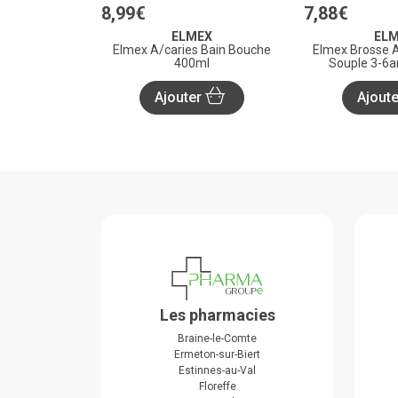
8
,
99
€
7
,
88
€
ELMEX
EL
Elmex A/caries Bain Bouche
Elmex Brosse A
400ml
Souple 3-6a
Ajouter
Ajout
Les pharmacies
Braine-le-Comte
Ermeton-sur-Biert
Estinnes-au-Val
Floreffe