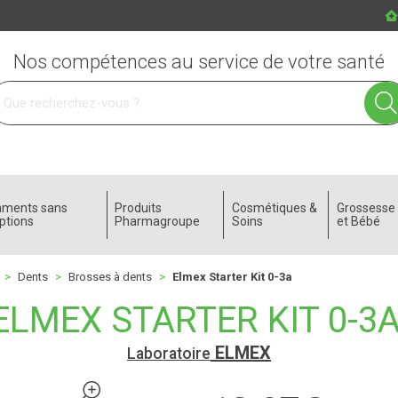
Nos compétences au service de votre santé
 service
aments sans
Produits
Cosmétiques &
Grossess
ptions
Pharmagroupe
Soins
et Bébé
Dents
Brosses à dents
Elmex Starter Kit 0-3a
ELMEX STARTER KIT 0-3
ELMEX
Laboratoire