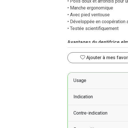
• Poils doux et arrondis pour 
• Manche ergonomique
• Avec pied ventouse
• Développée en coopération 
• Testée scientifiquement
Avantages du dentifrice el
• Pour les enfants de 0 à 2 an
• Avec du fluorure d'amines Ol
Ajouter à mes favor
• Aide à reminéraliser et à pro
• Goût doux et agréable
• Cliniquement prouvé
Usage
• Recommandé par les dentis
• 0% de colorants
Indication
Contre-indication