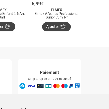
5
,
99
€
MEX
ELMEX
ce Enfant 2-6 Ans
Elmex A/caries Professional
0ml
Junior 75ml Nf
ter
Ajouter
Paiement
Simple, rapide et 100% sécurisé
Retrait & Livriason
Retrait à la pharmacie
Retrait en automate ou Locker