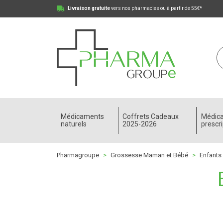
Livraison gratuite
vers nos pharmacies ou à partir de 55€*
Pharmagroupe Votre pharmacie en ligne à votre
Médicaments
Coffrets Cadeaux
Médic
naturels
2025-2026
prescri
Pharmagroupe
Grossesse Maman et Bébé
Enfants