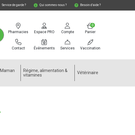
Service de garde ?
Qui sommes-nous ?
Besoin d’aide ?
0
Pharmacies
Espace PRO
Compte
Panier
Contact
Événements
Services
Vaccination
e Maman
Régime, alimentation &
Vétérinaire
vitamines
A