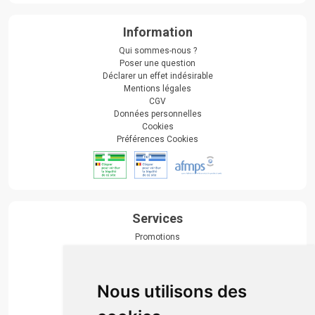
Information
Qui sommes-nous ?
Poser une question
Déclarer un effet indésirable
Mentions légales
CGV
Données personnelles
Cookies
Préférences Cookies
Services
Promotions
Envoi d’ordonnance
Prise de rendez-vous
Click & collect
Nous utilisons des
Actualités & conseils
Événements
Marques