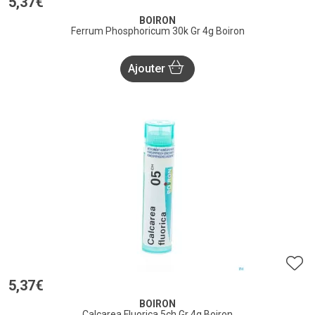
5
,
37
€
BOIRON
Ferrum Phosphoricum 30k Gr 4g Boiron
Ajouter
5
,
37
€
BOIRON
Calcarea Fluorica 5ch Gr 4g Boiron