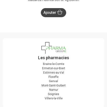
Ajouter
Les pharmacies
Braine-le-Comte
Ermeton-sur-Biert
Estinnes-au-Val
Floreffe
Genval
Mont-Saint-Guibert
Namur
Soignies
Villers-la-Ville