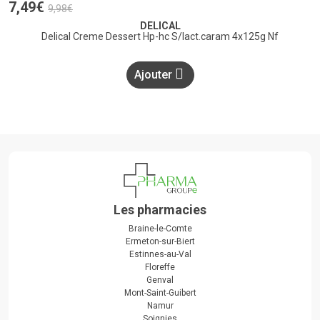
7
,
49
€
9
,
98
€
DELICAL
Delical Creme Dessert Hp-hc S/lact.caram 4x125g Nf
Ajouter
Les pharmacies
Braine-le-Comte
Ermeton-sur-Biert
Estinnes-au-Val
Floreffe
Genval
Mont-Saint-Guibert
Namur
Soignies