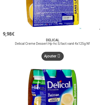
9
,
98
€
DELICAL
Delical Creme Dessert Hp-hc S/lact.vanil 4x125g Nf
Ajouter