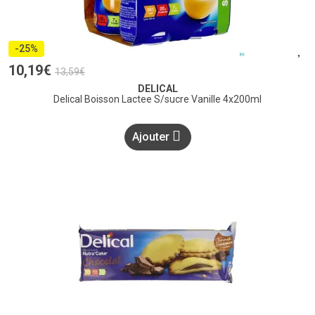
-25%
10
,
19
€
13
,
59
€
DELICAL
Delical Boisson Lactee S/sucre Vanille 4x200ml
Ajouter