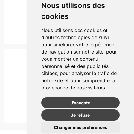
Nous utilisons des
Actualités & conseils
Événements
cookies
Marques
Suivez-nous
Nous utilisons des cookies et
d'autres technologies de suivi
pour améliorer votre expérience
de navigation sur notre site, pour
Paiement
vous montrer un contenu
Simple, rapide et 100% sécurisé
personnalisé et des publicités
ciblées, pour analyser le trafic de
notre site et pour comprendre la
Retrait & Livriason
provenance de nos visiteurs.
Retrait à la pharmacie
Retrait en automate ou Locker
J'accepte
Livraison chez vous
Je refuse
Changer mes préférences