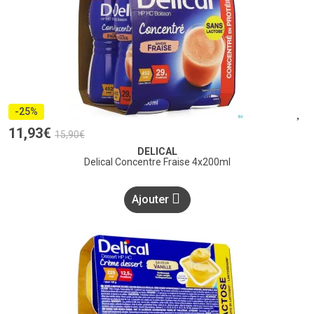
-25%
11
,
93
€
15
,
90
€
DELICAL
Delical Concentre Fraise 4x200ml
Ajouter