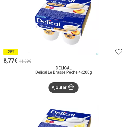
-25%
8
,
77
€
11
,
69
€
DELICAL
Delical Le Brasse Peche 4x200g
Ajouter