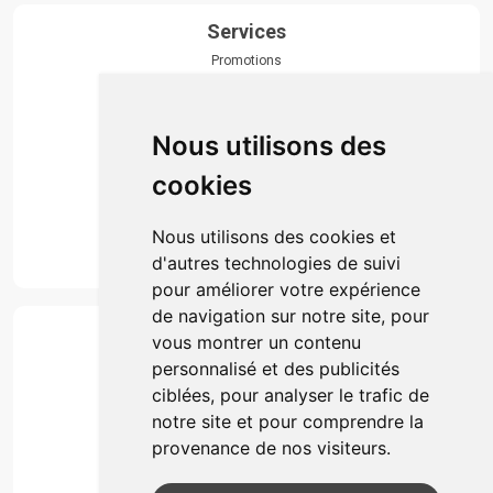
Services
Promotions
Envoi d’ordonnance
Prise de rendez-vous
Click & collect
Nous utilisons des
Actualités & conseils
Événements
cookies
Marques
Suivez-nous
Nous utilisons des cookies et
d'autres technologies de suivi
pour améliorer votre expérience
de navigation sur notre site, pour
Paiement
vous montrer un contenu
Simple, rapide et 100% sécurisé
personnalisé et des publicités
ciblées, pour analyser le trafic de
notre site et pour comprendre la
Retrait & Livriason
provenance de nos visiteurs.
Retrait à la pharmacie
Retrait en automate ou Locker