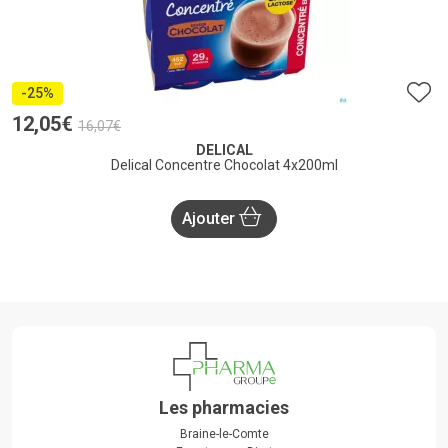
-25%
12
,
05
€
16
,
07
€
DELICAL
Delical Concentre Chocolat 4x200ml
Ajouter
Les pharmacies
Braine-le-Comte